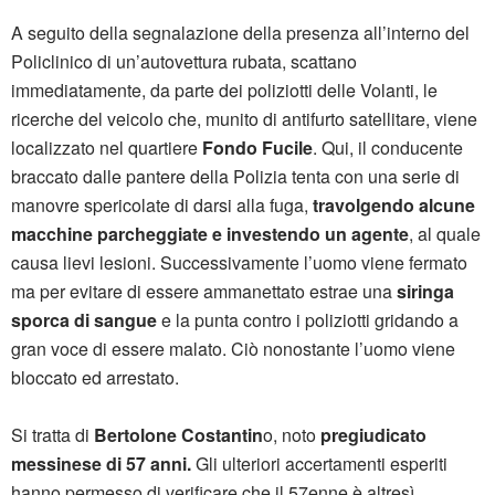
A seguito della segnalazione della presenza all’interno del
Policlinico di un’autovettura rubata, scattano
immediatamente, da parte dei poliziotti delle Volanti, le
ricerche del veicolo che, munito di antifurto satellitare, viene
localizzato nel quartiere
Fondo Fucile
. Qui, il conducente
braccato dalle pantere della Polizia tenta con una serie di
manovre spericolate di darsi alla fuga,
travolgendo alcune
macchine parcheggiate e investendo un agente
, al quale
causa lievi lesioni. Successivamente l’uomo viene fermato
ma per evitare di essere ammanettato estrae una
siringa
sporca di sangue
e la punta contro i poliziotti gridando a
gran voce di essere malato. Ciò nonostante l’uomo viene
bloccato ed arrestato.
Si tratta di
Bertolone Costantin
o, noto
pregiudicato
messinese di 57 anni.
Gli ulteriori accertamenti esperiti
hanno permesso di verificare che il 57enne è altresì