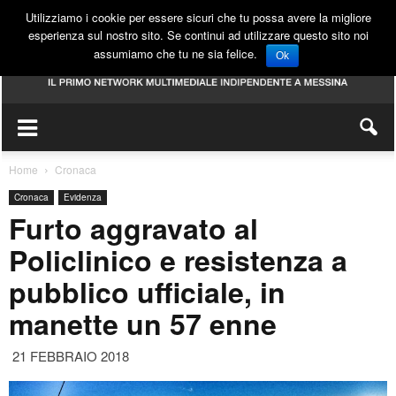
Utilizziamo i cookie per essere sicuri che tu possa avere la migliore
esperienza sul nostro sito. Se continui ad utilizzare questo sito noi
assumiamo che tu ne sia felice.
Ok
Home
Cronaca
Cronaca
Evidenza
Furto aggravato al
Policlinico e resistenza a
pubblico ufficiale, in
manette un 57 enne
21 FEBBRAIO 2018