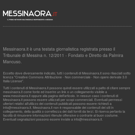
Messinaora.it è una testata giornalistica registrata presso il
Tribunale di Messina n. 12/2011 - Fondato e Diretto da Palmira
Mancuso.
Eccetto dove diversamente indicato, tutti i contenuti di Messinaora.it sono rilasciati sotto
licenza "Creative Commons Attribuzione - Non commerciale - Non opere derivate 3.0
Italia License".
Tutti i contenuti di Messinaora.it possono quindi essere utilizzati a patto di citare sempre
messinaora.it come fonte ed inserire un link o un collegamento visibile a
www.messinaora.it oppure alla pagina dell'articolo. In nessun caso i contenuti di
Messinaora.it possono essere utilizzati per scopi commerciali. Eventuali permessi
ulteriori relativi all'utilizzo dei contenuti pubblicati possono essere richiesti a
info@messinaora.it
. Messinaora.it non è responsabile dei contenuti dei siti in
collegamento, della qualità o correttezza dei dati forniti da terzi. Si riserva pertanto la
facoltà di rimuovere informazioni ritenute offensive o contrarie al buon costume.
Eventuali segnalazioni possono essere inviate a
info@messinaora.it
.