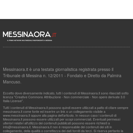
Messinaora.it è una testata giornalistica registrata presso il
Tribunale di Messina n. 12/2011 - Fondato e Diretto da Palmira
Mancuso.
Eccetto dove diversamente indicato, tutti i contenuti di Messinaora.it sono rilasciati sotto
licenza "Creative Commons Attribuzione - Non commerciale - Non opere derivate 3.0
Italia License".
Tutti i contenuti di Messinaora.it possono quindi essere utilizzati a patto di citare sempre
messinaora.it come fonte ed inserire un link o un collegamento visibile a
www.messinaora.it oppure alla pagina dell'articolo. In nessun caso i contenuti di
Messinaora.it possono essere utilizzati per scopi commerciali. Eventuali permessi
ulteriori relativi all'utilizzo dei contenuti pubblicati possono essere richiesti a
info@messinaora.it
. Messinaora.it non è responsabile dei contenuti dei siti in
collegamento, della qualità o correttezza dei dati forniti da terzi. Si riserva pertanto la