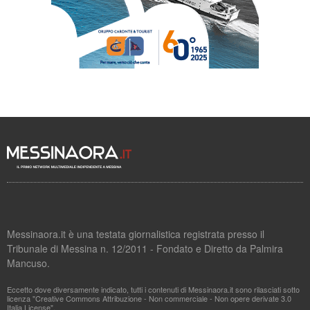
Messinaora.it è una testata giornalistica registrata presso il
Tribunale di Messina n. 12/2011 - Fondato e Diretto da Palmira
Mancuso.
Eccetto dove diversamente indicato, tutti i contenuti di Messinaora.it sono rilasciati sotto
licenza "Creative Commons Attribuzione - Non commerciale - Non opere derivate 3.0
Italia License".