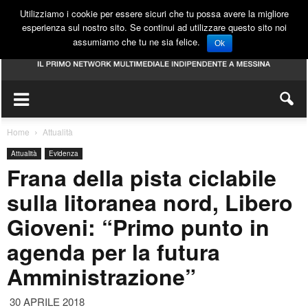
Utilizziamo i cookie per essere sicuri che tu possa avere la migliore
esperienza sul nostro sito. Se continui ad utilizzare questo sito noi
assumiamo che tu ne sia felice.
Ok
Home
Attualità
Attualità
Evidenza
Frana della pista ciclabile
sulla litoranea nord, Libero
Gioveni: “Primo punto in
agenda per la futura
Amministrazione”
30 APRILE 2018