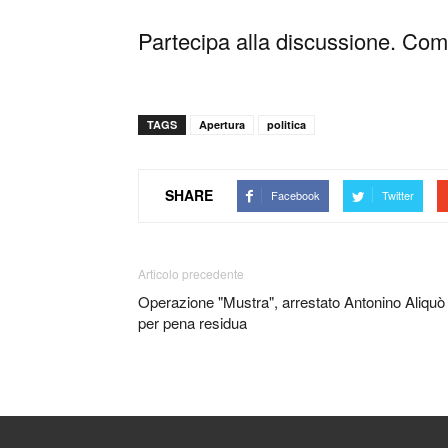
Partecipa alla discussione. Comm
TAGS
Apertura
politica
SHARE
Facebook
Twitter
Articolo precedente
Operazione "Mustra", arrestato Antonino Aliquò
per pena residua