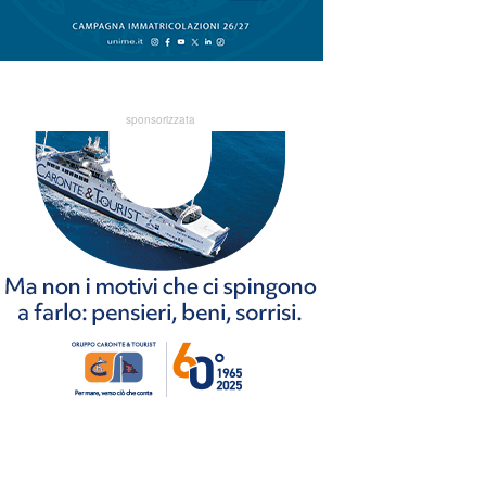
sponsorizzata