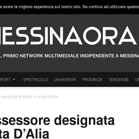
a avere la migliore esperienza sul nostro sito. Se continui ad utilizzare quest
SPORT
SPETTACOLO
UNIVERSITÀ
PROVINCIA
TENDENZE
O
esignata di Saitta in quota D’Alia
sessore designata
ta D’Alia