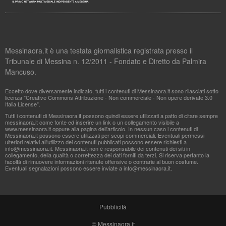
Messinaora.it è una testata giornalistica registrata presso il
Tribunale di Messina n. 12/2011 - Fondato e Diretto da Palmira
Mancuso.
Eccetto dove diversamente indicato, tutti i contenuti di Messinaora.it sono rilasciati sotto
licenza "Creative Commons Attribuzione - Non commerciale - Non opere derivate 3.0
Italia License".
Tutti i contenuti di Messinaora.it possono quindi essere utilizzati a patto di citare sempre
messinaora.it come fonte ed inserire un link o un collegamento visibile a
www.messinaora.it oppure alla pagina dell'articolo. In nessun caso i contenuti di
Messinaora.it possono essere utilizzati per scopi commerciali. Eventuali permessi
ulteriori relativi all'utilizzo dei contenuti pubblicati possono essere richiesti a
info@messinaora.it
. Messinaora.it non è responsabile dei contenuti dei siti in
collegamento, della qualità o correttezza dei dati forniti da terzi. Si riserva pertanto la
facoltà di rimuovere informazioni ritenute offensive o contrarie al buon costume.
Eventuali segnalazioni possono essere inviate a
info@messinaora.it
.
Pubblicità
© Messinaora.it