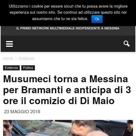
Utilizziamo i cookie per essere sicuri che tu possa avere la migliore
esperienza sul nostro sito. Se continui ad utilizzare questo sito noi
assumiamo che tu ne sia felice.
Ok
Home
Evidenza
Evidenza
Politica
Musumeci torna a Messina
per Bramanti e anticipa di 3
ore il comizio di Di Maio
23 MAGGIO 2018