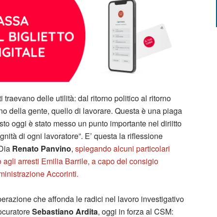
traevano delle utilità: dal ritorno politico al ritorno
no della gente, quello di lavorare. Questa è una piaga
uesto oggi è stato messo un punto importante nel diriitto
tà di ogni lavoratore”. E’ questa la riflessione
 Dia
Renato Panvino
,
spiegando alcuni particolari
 agli arresti Emilia Barrile, a capo del consigio
inistrazione Accorinti.
perazione che affonda le radici nel lavoro investigativo
rocuratore
Sebastiano Ardita
, oggi in forza al CSM: