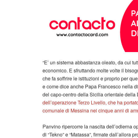
“E’ un sistema abbastanza oleato, da cui tutti 
economico. E sfruttando molte volte il bisog
che fa soffrire le istituzioni e proprio per q
e come dice anche Papa Francesco nella digni
del capo-centro della Sicilia orientale della
dell’operazione Terzo Livello, che ha portato
comunale di Messina nei cinque anni di amm
Panvino ripercorre la nascita dell’odierna o
di “Tekno” e “Matassa”, firmate dall’allora p