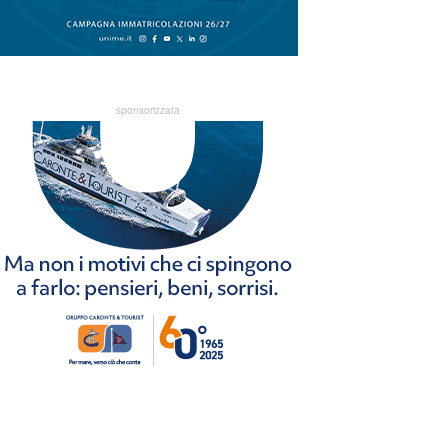
sponsorizzata