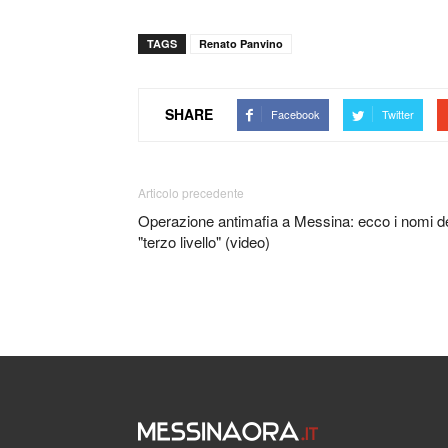
TAGS
Renato Panvino
SHARE
Facebook
Twitter
Articolo precedente
Operazione antimafia a Messina: ecco i nomi d
"terzo livello" (video)