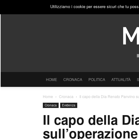
GIOVEDÌ, 6 AGOSTO 2026
ACCEDI
PUBBLICITÀ
Utilizziamo i cookie per essere sicuri che tu poss
HOME
CRONACA
POLITICA
ATTUALITÀ
Home
Cronaca
Il capo della Dia Renato Panvino sul
Cronaca
Evidenza
Il capo della D
sull’operazione