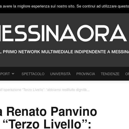
a avere la migliore esperienza sul nostro sito. Se continui ad utilizzare quest
SPORT
SPETTACOLO
UNIVERSITÀ
PROVINCIA
TENDENZE
O
l’operazione “Terzo Livello”: “abbiamo restituito dignità...
ia Renato Panvino
 “Terzo Livello”: