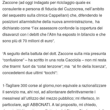
Zaccone (ad oggi indagato per riciclaggio quale ex
consulente e persona di fiducia dei Cuzzocrea, nell’ambito
del sequestro sulla clinica Cappellani) che, difendendo le
posizioni allarmistiche della nuova amministrazione, ha
dichiarato come “l’ex assessore confonde la copertura dei
disavanzi con i debiti che l’Atm ha esposto in bilancio e che
sono più di 70 milioni di euro”.
“A seguito della battuta del dott. Zaccone sulla mia presunta
“confusione” – ha scritto in una nota Cacciola – non mi resta
che tirarmi fuori da “cotal tenzone”; ma “al fin della licenza”,
concedetemi due ultimi “tocchi”:
1-Tagliare 300 corse al giorno,non equivale a razionalizzare
il servizio ma, ahi noi, ad allontanare definitivamente i
messinesi all’utilizzo del mezzo pubblico; mi riferisco, in
particolare, agli ABBONATI. A tal proposito, mi chiedo,