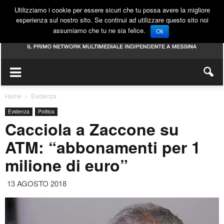
Utilizziamo i cookie per essere sicuri che tu possa avere la migliore
esperienza sul nostro sito. Se continui ad utilizzare questo sito noi
assumiamo che tu ne sia felice.
Ok
Home
Evidenza
Evidenza
Politica
Cacciola a Zaccone su
ATM: “abbonamenti per 1
milione di euro”
13 AGOSTO 2018