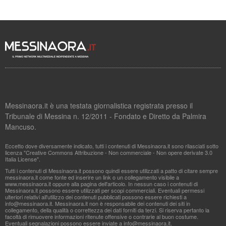
Messinaora.it è una testata giornalistica registrata presso il
Tribunale di Messina n. 12/2011 - Fondato e Diretto da Palmira
Mancuso.
Eccetto dove diversamente indicato, tutti i contenuti di Messinaora.it sono rilasciati sotto
licenza "Creative Commons Attribuzione - Non commerciale - Non opere derivate 3.0
Italia License".
Tutti i contenuti di Messinaora.it possono quindi essere utilizzati a patto di citare sempre
messinaora.it come fonte ed inserire un link o un collegamento visibile a
www.messinaora.it oppure alla pagina dell'articolo. In nessun caso i contenuti di
Messinaora.it possono essere utilizzati per scopi commerciali. Eventuali permessi
ulteriori relativi all'utilizzo dei contenuti pubblicati possono essere richiesti a
info@messinaora.it
. Messinaora.it non è responsabile dei contenuti dei siti in
collegamento, della qualità o correttezza dei dati forniti da terzi. Si riserva pertanto la
facoltà di rimuovere informazioni ritenute offensive o contrarie al buon costume.
Eventuali segnalazioni possono essere inviate a
info@messinaora.it
.