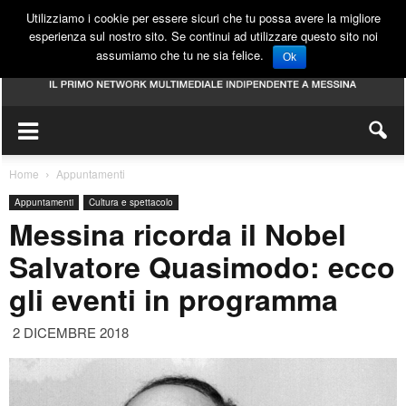
Utilizziamo i cookie per essere sicuri che tu possa avere la migliore
esperienza sul nostro sito. Se continui ad utilizzare questo sito noi
assumiamo che tu ne sia felice.
Ok
Home
Appuntamenti
Appuntamenti
Cultura e spettacolo
Messina ricorda il Nobel
Salvatore Quasimodo: ecco
gli eventi in programma
2 DICEMBRE 2018