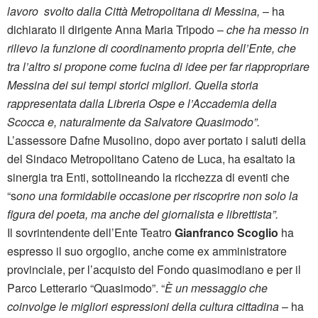
lavoro svolto dalla Città Metropolitana di Messina,
– ha
dichiarato il dirigente Anna Maria Tripodo –
che ha messo in
rilievo la funzione di coordinamento propria dell’Ente, che
tra l’altro si propone come fucina di idee per far riappropriare
Messina dei sui tempi storici migliori. Quella storia
rappresentata dalla Libreria Ospe e l’Accademia della
Scocca e, naturalmente da Salvatore Quasimodo”.
L’assessore Dafne Musolino, dopo aver portato i saluti della
del Sindaco Metropolitano Cateno de Luca, ha esaltato la
sinergia tra Enti, sottolineando la ricchezza di eventi che
“s
ono una formidabile occasione per riscoprire non solo la
figura del poeta, ma anche del giornalista e librettista”.
Il sovrintendente dell’Ente Teatro
Gianfranco Scoglio
ha
espresso il suo orgoglio, anche come ex amministratore
provinciale, per l’acquisto del Fondo quasimodiano e per il
Parco Letterario “Quasimodo”. “
È un messaggio che
coinvolge le migliori espressioni della cultura cittadina
– ha