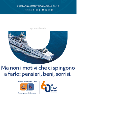
sponsorizzata