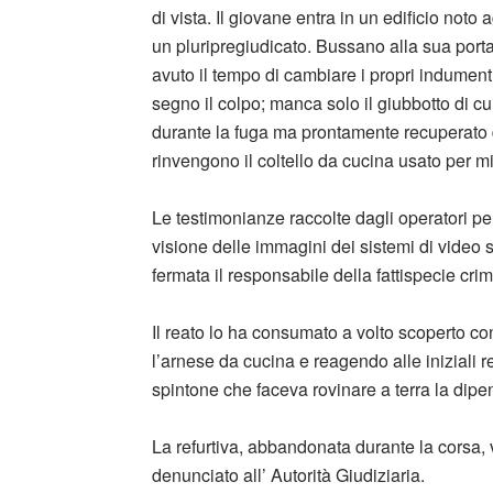
di vista. Il giovane entra in un edificio noto
un pluripregiudicato. Bussano alla sua por
avuto il tempo di cambiare i propri indumenti 
segno il colpo; manca solo il giubbotto di cui
durante la fuga ma prontamente recuperato da
rinvengono il coltello da cucina usato per m
Le testimonianze raccolte dagli operatori per
visione delle immagini dei sistemi di video 
fermata il responsabile della fattispecie cri
Il reato lo ha consumato a volto scoperto c
l’arnese da cucina e reagendo alle iniziali 
spintone che faceva rovinare a terra la dipe
La refurtiva, abbandonata durante la corsa, v
denunciato all’ Autorità Giudiziaria.