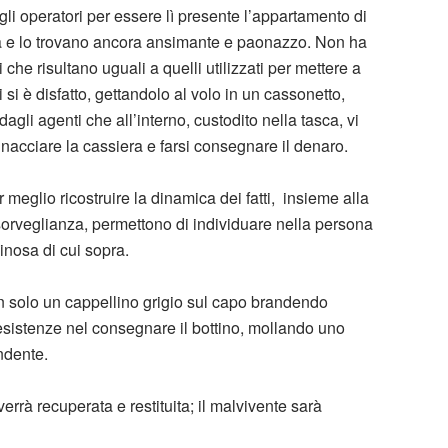
 agli operatori per essere lì presente l’appartamento di
ta e lo trovano ancora ansimante e paonazzo. Non ha
che risultano uguali a quelli utilizzati per mettere a
 si è disfatto, gettandolo al volo in un cassonetto,
gli agenti che all’interno, custodito nella tasca, vi
inacciare la cassiera e farsi consegnare il denaro.
 meglio ricostruire la dinamica dei fatti, insieme alla
sorveglianza, permettono di individuare nella persona
minosa di cui sopra.
on solo un cappellino grigio sul capo brandendo
resistenze nel consegnare il bottino, mollando uno
ndente.
errà recuperata e restituita; il malvivente sarà