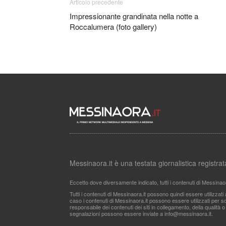
Articolo precedente
Impressionante grandinata nella notte a
Roccalumera (foto gallery)
Messinaora.it è una testata giornalistica registr
Eccetto dove diversamente indicato, tutti i contenuti di Messinao
Tutti i contenuti di Messinaora.it possono quindi essere utilizzat
caso i contenuti di Messinaora.it possono essere utilizzati per sco
responsabile dei contenuti dei siti in collegamento, della qualità o
segnalazioni possono essere inviate a
info@messinaora.it
.