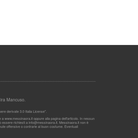
lmira Mancuso.
re derivate 3.0 Italia License".
le a www.messinaora.it oppure alla pagina dell'articolo. In nessun
no essere richiesti a
info@messinaora.it
. Messinaora.it non è
itenute offensive o contrarie al buon costume. Eventuali