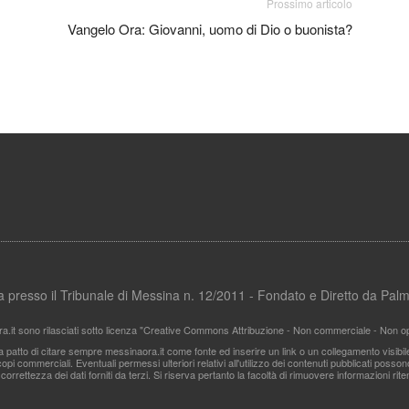
Prossimo articolo
Vangelo Ora: Giovanni, uomo di Dio o buonista?
ata presso il Tribunale di Messina n. 12/2011 - Fondato e Diretto da Pa
ra.it sono rilasciati sotto licenza "Creative Commons Attribuzione - Non commerciale - Non ope
i a patto di citare sempre messinaora.it come fonte ed inserire un link o un collegamento visibi
pi commerciali. Eventuali permessi ulteriori relativi all'utilizzo dei contenuti pubblicati posso
 correttezza dei dati forniti da terzi. Si riserva pertanto la facoltà di rimuovere informazioni r