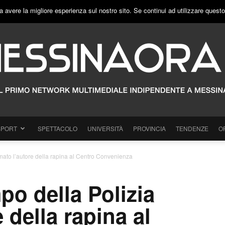
a avere la migliore esperienza sul nostro sito. Se continui ad utilizzare quest
SPORT
SPETTACOLO
UNIVERSITÀ
PROVINCIA
TENDENZE
O
mato l’autore della rapina al Centro Convenienza
o della Polizia
 della rapina al