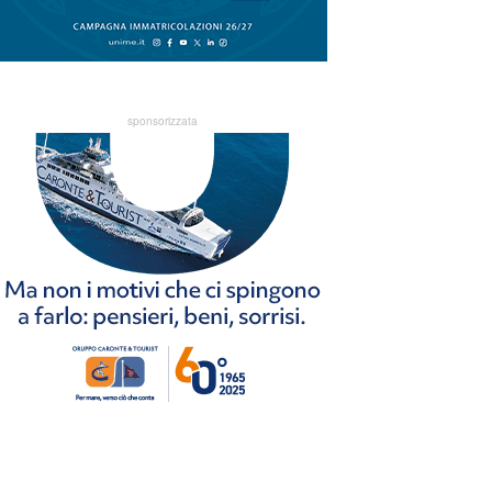
sponsorizzata