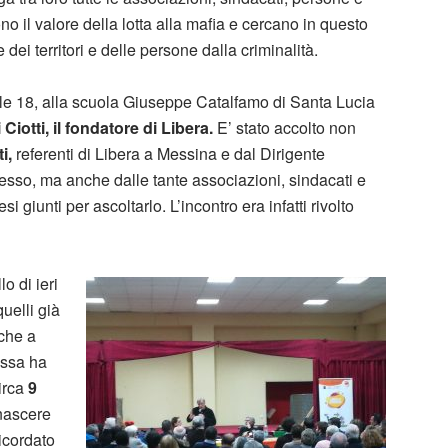
ono il valore della lotta alla mafia e cercano in questo
ei territori e delle persone dalla criminalità.
dalle 18, alla scuola Giuseppe Catalfamo di Santa Lucia
Ciotti,
il fondatore di Libera.
E’ stato accolto non
i,
referenti di Libera a Messina e dal Dirigente
plesso, ma anche dalle tante associazioni, sindacati e
 giunti per ascoltarlo. L’incontro era infatti rivolto
o di ieri
 quelli già
nche a
essa ha
irca
9
nascere
ricordato