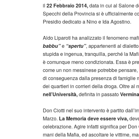
il
22 Febbraio 2014,
data in cui al Salone d
Specchi della Provincia si è ufficialmente cos
Presidio dedicato a Nino e Ida Agostino.
Aldo Liparoti ha analizzato il fenomeno maf
babbu”
e
“spertu”
, appartenenti al dialet
stupida e ingenua, tranquilla, perché la Ma
è comunque meno condizionata. Essa è pr
come un non messinese potrebbe pensare, ma
di conseguenza dalla presenza di famiglie ma
dei quartieri in corrieri della droga. Oltre a
nell’Università,
definita in passato
Vermina
Don Ciotti nel suo intervento è partito dall
Marzo.
La Memoria deve essere viva,
deve
celebrazione. Agire infatti significa per Don 
mani della Mafia, ed ascoltare le vittime, ma