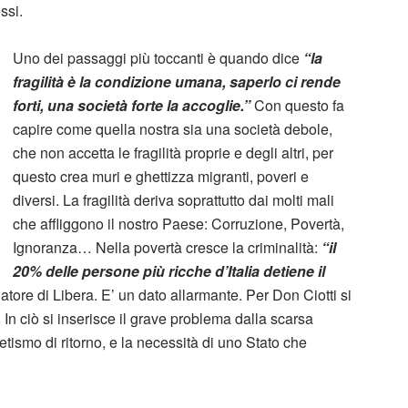
ssi.
Uno dei passaggi più toccanti è quando dice
“la
fragilità
è la condizione umana, saperlo ci rende
forti, una società forte la accoglie.”
Con questo fa
capire come quella nostra sia una società debole,
che non accetta le fragilità proprie e degli altri, per
questo crea muri e ghettizza migranti, poveri e
diversi. La fragilità deriva soprattutto dai molti mali
che affliggono il nostro Paese: Corruzione, Povertà,
Ignoranza… Nella povertà cresce la criminalità:
“il
20% delle persone più ricche d’Italia detiene il
datore di Libera. E’ un dato allarmante. Per Don Ciotti si
.
In ciò si inserisce il grave problema dalla scarsa
betismo di ritorno, e la necessità di uno Stato che