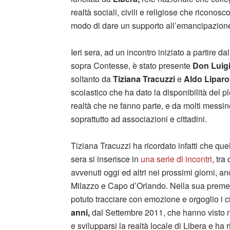
realtà sociali, civili e religiose che riconosc
modo di dare un supporto all’emancipazione d
Ieri sera, ad un incontro iniziato a partire 
sopra Contesse, è stato presente
Don Luigi 
soltanto da
Tiziana Tracuzzi
e
Aldo Liparot
scolastico che ha dato la disponibilità del 
realtà che ne fanno parte, e da molti messinesi
soprattutto ad associazioni e cittadini.
Tiziana Tracuzzi ha ricordato infatti che quell
sera si inserisce in
una serie di incontri
, tra
avvenuti oggi ed altri nei prossimi giorni, a
Milazzo e Capo d’Orlando. Nella sua prem
potuto tracciare con emozione e orgoglio i c
anni,
dal Settembre 2011, che hanno visto 
e svilupparsi la realtà locale di Libera e ha 