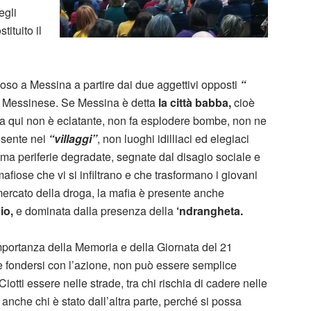
egli
tituito il
ioso a Messina a partire dai due aggettivi opposti
“
to Messinese. Se Messina è detta
la città babba,
cioè
fia qui non è eclatante, non fa esplodere bombe, non ne
esente nei
“villaggi”
, non luoghi idilliaci ed elegiaci
 periferie degradate, segnate dal disagio sociale e
fiose che vi si infiltrano e che trasformano i giovani
l mercato della droga, la mafia è presente anche
io,
e dominata dalla presenza della
‘ndrangheta.
’importanza della Memoria e della Giornata del 21
 fondersi con l’azione, non può essere semplice
Ciotti essere nelle strade, tra chi rischia di cadere nelle
 anche chi è stato dall’altra parte, perché si possa