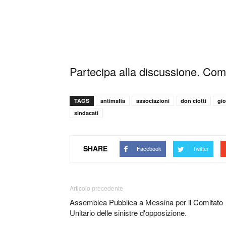
Partecipa alla discussione. Comm
TAGS
antimafia
associazioni
don ciotti
gio
sindacati
SHARE
Facebook
Twitter
Articolo precedente
Assemblea Pubblica a Messina per il Comitato
Unitario delle sinistre d'opposizione.