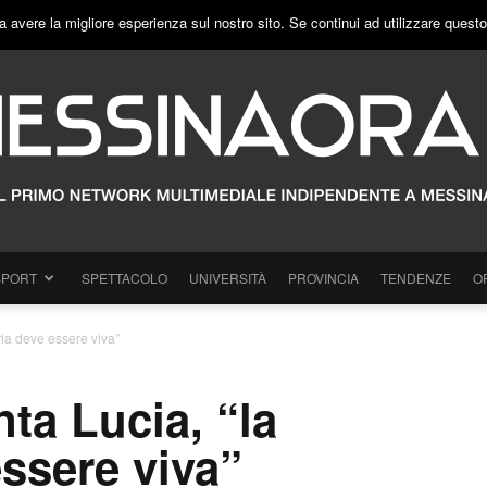
a avere la migliore esperienza sul nostro sito. Se continui ad utilizzare quest
SPORT
SPETTACOLO
UNIVERSITÀ
PROVINCIA
TENDENZE
O
ria deve essere viva”
nta Lucia, “la
ssere viva”