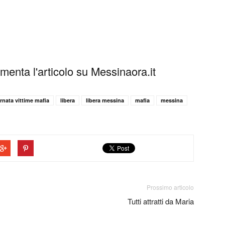
enta l'articolo su Messinaora.it
rnata vittime mafia
libera
libera messina
mafia
messina
Prossimo articolo
Tutti attratti da Maria