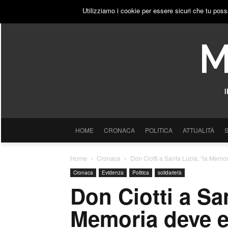
SABATO, 8 AGOSTO 2026
ACCEDI
PUBBLICITÀ
Utilizziamo i cookie per essere sicuri che tu poss
HOME
CRONACA
POLITICA
ATTUALITÀ
Home
Cronaca
Don Ciotti a Santa Lucia, “la Memo
Cronaca
Evidenza
Politica
solidarietà
Don Ciotti a Sa
Memoria deve e