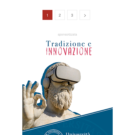
1
2
3
sponsorizzata