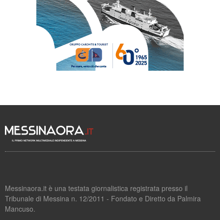
Messinaora.it è una testata giornalistica registrata presso il
Tribunale di Messina n. 12/2011 - Fondato e Diretto da Palmira
Mancuso.