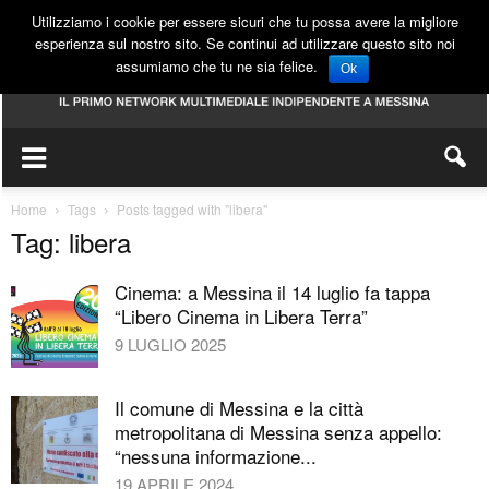
Utilizziamo i cookie per essere sicuri che tu possa avere la migliore
esperienza sul nostro sito. Se continui ad utilizzare questo sito noi
assumiamo che tu ne sia felice.
Ok
Home
Tags
Posts tagged with "libera"
Tag: libera
Cinema: a Messina il 14 luglio fa tappa
“Libero Cinema in Libera Terra”
9 LUGLIO 2025
Il comune di Messina e la città
metropolitana di Messina senza appello:
“nessuna informazione...
19 APRILE 2024