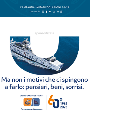
sponsorizzata