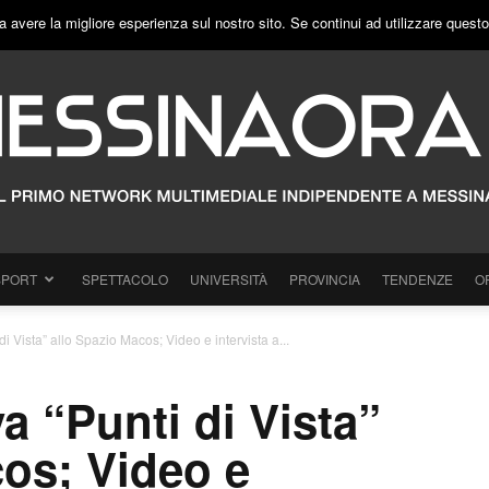
a avere la migliore esperienza sul nostro sito. Se continui ad utilizzare quest
SPORT
SPETTACOLO
UNIVERSITÀ
PROVINCIA
TENDENZE
O
di Vista” allo Spazio Macos; Video e intervista a...
va “Punti di Vista”
cos; Video e