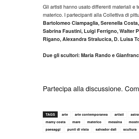
Gli artisti hanno usato differenti materiali e t
materico. I partecipanti alla Collettiva di pit
Bartolomeo Ciampaglia, Serenella Costa, 
Sabrina Faustini, Luigi Ferrigno, Walter
Rigano, Alexandra Stralucica, D. Luisa 
Due gli scultori: Maria Rando e Gianfran
Partecipa alla discussione. Comm
TAGS
arte
arte contemporanea
artisti
astra
mamy costa
mare
materico
messina
mostra
paesaggi
punti di vista
salvador dalì
scultura