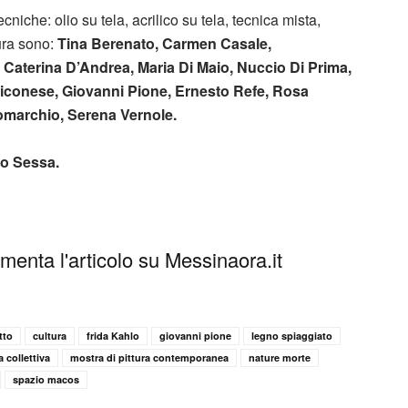
ecniche: olio su tela, acrilico su tela, tecnica mista,
tura sono:
Tina Berenato, Carmen Casale,
Caterina D’Andrea, Maria Di Maio, Nuccio Di Prima,
 Piconese, Giovanni Pione, Ernesto Refe, Rosa
Tomarchio, Serena Vernole.
co Sessa.
enta l'articolo su Messinaora.it
tto
cultura
frida Kahlo
giovanni pione
legno spiaggiato
 collettiva
mostra di pittura contemporanea
nature morte
spazio macos