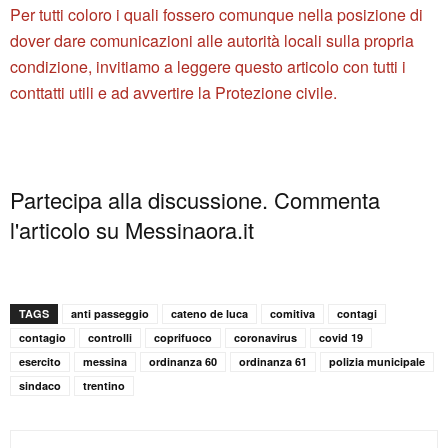
Per tutti coloro i quali fossero comunque nella posizione di
dover dare comunicazioni alle autorità locali sulla propria
condizione, invitiamo a leggere questo articolo con tutti i
conttatti utili e ad avvertire la Protezione civile.
Partecipa alla discussione. Commenta
l'articolo su Messinaora.it
TAGS
anti passeggio
cateno de luca
comitiva
contagi
contagio
controlli
coprifuoco
coronavirus
covid 19
esercito
messina
ordinanza 60
ordinanza 61
polizia municipale
sindaco
trentino