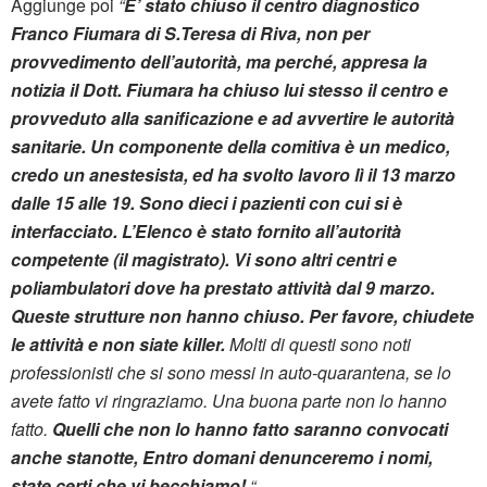
Aggiunge poi
“
E’ stato chiuso il centro diagnostico
Franco Fiumara di S.Teresa di Riva, non per
provvedimento dell’autorità, ma perché, appresa la
notizia il Dott. Fiumara ha chiuso lui stesso il centro e
provveduto alla sanificazione e ad avvertire le autorità
sanitarie.
Un componente della comitiva è un medico,
credo un anestesista, ed ha svolto lavoro lì il 13 marzo
dalle 15 alle 19.
Sono dieci i pazienti con cui si è
interfacciato.
L’Elenco è stato fornito all’autorità
competente (il magistrato). Vi sono altri centri e
poliambulatori dove ha prestato attività dal 9 marzo.
Queste strutture non hanno chiuso. Per favore, chiudete
le attività e non siate killer.
Molti di questi sono noti
professionisti che si sono messi in auto-quarantena, se lo
avete fatto vi ringraziamo. Una buona parte non lo hanno
fatto.
Quelli che non lo hanno fatto saranno convocati
anche stanotte, Entro domani denunceremo i nomi,
state certi che vi becchiamo!
“