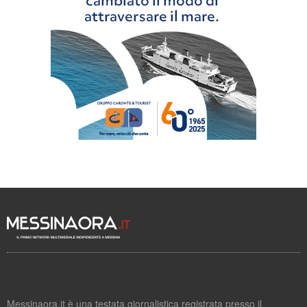
Messinaora.it è una testata giornalistica registrata presso il