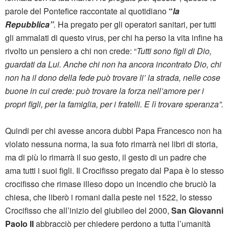
parole del Pontefice raccontate al quotidiano
“
la
Repubblica”
.
Ha pregato per gli operatori sanitari, per tutti
gli ammalati di questo virus, per chi ha perso la vita infine ha
rivolto un pensiero a chi non crede: “
Tutti sono figli di Dio,
guardati da Lui. Anche chi non ha ancora incontrato Dio, chi
non ha il dono della fede può trovare li’ la strada, nelle cose
buone in cui crede: può trovare la forza nell’amore per i
propri figli, per la famiglia, per i fratelli. E lì trovare speranza”.
Quindi per chi avesse ancora dubbi Papa Francesco non ha
violato nessuna norma, la sua foto rimarrà nei libri di storia,
ma di più lo rimarrà il suo gesto, il gesto di un padre che
ama tutti i suoi figli. Il Crocifisso pregato dal Papa è lo stesso
crocifisso che rimase illeso dopo un incendio che bruciò la
chiesa, che liberò i romani dalla peste nel 1522, lo stesso
Crocifisso che all’inizio del giubileo del 2000,
San Giovanni
Paolo II
abbracciò per chiedere perdono a tutta l’umanità