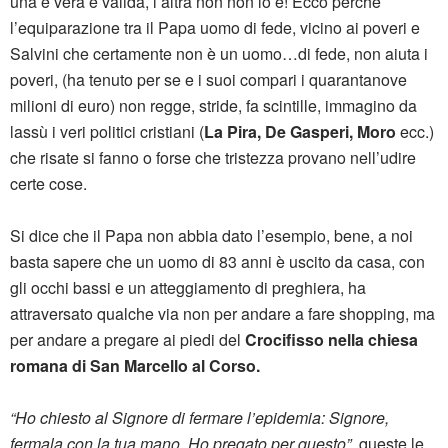
una è vera e valida, l’altra non non lo è! Ecco perché
l’equiparazione tra il Papa uomo di fede, vicino ai poveri e
Salvini che certamente non è un uomo…di fede, non aiuta i
poveri, (ha tenuto per se e i suoi compari i quarantanove
milioni di euro) non regge, stride, fa scintille, immagino da
lassù i veri politici cristiani (
La Pira, De Gasperi, Moro
ecc.)
che risate si fanno o forse che tristezza provano nell’udire
certe cose.
Si dice che il Papa non abbia dato l’esempio, bene, a noi
basta sapere che un uomo di 83 anni è uscito da casa, con
gli occhi bassi e un atteggiamento di preghiera, ha
attraversato qualche via non per andare a fare shopping, ma
per andare a pregare ai piedi del
Crocifisso nella chiesa
romana di San Marcello al Corso.
“Ho chiesto al Signore di fermare l’epidemia: Signore,
fermala con la tua mano. Ho pregato per questo”
, queste le