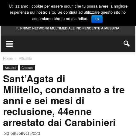
Utilizziamo i cookie per essere sicuri che tu possa avere la migliore
esperienza sul nostro sito. Se continui ad utilizzare questo sito noi
assumiamo che tu ne sia felice.
Ok
Home
Attualità
Attualità
Cronaca
Sant’Agata di
Militello, condannato a tre
anni e sei mesi di
reclusione, 44enne
arrestato dai Carabinieri
30 GIUGNO 2020