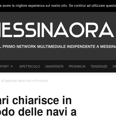
a avere la migliore esperienza sul nostro sito. Se continui ad utilizzare quest
SPORT
SPETTACOLO
UNIVERSITÀ
PROVINCIA
TENDENZE
O
 all’approdo delle navi a Porticello
i chiarisce in
odo delle navi a