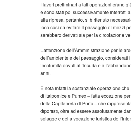
I lavori preliminari a tali operazioni erano gi
e sono stati poi successivamente interrotti 
alla ripresa, pertanto, si è ritenuto necessar
loco così da evitare il passaggio di mezzi pes
sarebbero derivati sia per la circolazione ve
L’attenzione dell’Amministrazione per le aree 
dell’ambiente e del paesaggio, considerati i 
incolumità dovuti all’incuria e all’abbandono 
anni.
È nota infatti la sostanziale operazione che h
di Italpomice e Pumex – fatta eccezione per 
della Capitaneria di Porto – che rappresenta
diportisti, oltre ad essere assolutamente da
spiagge e della vocazione turistica dell’inter