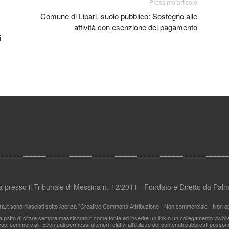
Prossimo articolo
Comune di Lipari, suolo pubblico: Sostegno alle
attività con esenzione del pagamento
i
ata presso il Tribunale di Messina n. 12/2011 - Fondato e Diretto da Pa
ra.it sono rilasciati sotto licenza "Creative Commons Attribuzione - Non commerciale - Non ope
i a patto di citare sempre messinaora.it come fonte ed inserire un link o un collegamento visibi
pi commerciali. Eventuali permessi ulteriori relativi all'utilizzo dei contenuti pubblicati posso