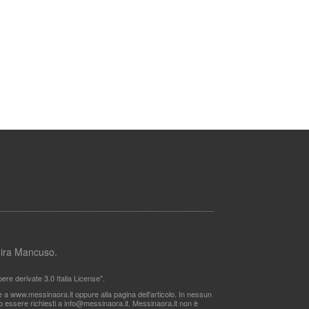
lmira Mancuso.
re derivate 3.0 Italia License".
le a www.messinaora.it oppure alla pagina dell'articolo. In nessun
no essere richiesti a
info@messinaora.it
. Messinaora.it non è