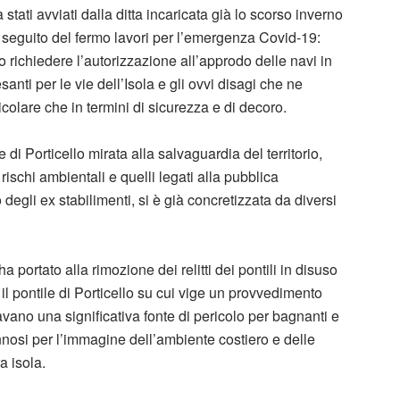
à stati avviati dalla ditta incaricata già lo scorso inverno
a seguito del fermo lavori per l’emergenza Covid-19:
io richiedere l’autorizzazione all’approdo delle navi in
anti per le vie dell’Isola e gli ovvi disagi che ne
icolare che in termini di sicurezza e di decoro.
di Porticello mirata alla salvaguardia del territorio,
rischi ambientali e quelli legati alla pubblica
degli ex stabilimenti, si è già concretizzata da diversi
a portato alla rimozione dei relitti dei pontili in disuso
il pontile di Porticello su cui vige un provvedimento
vano una significativa fonte di pericolo per bagnanti e
nnosi per l’immagine dell’ambiente costiero e delle
a isola.