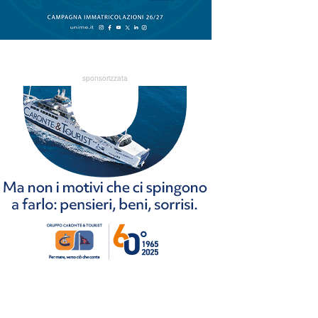
sponsorizzata