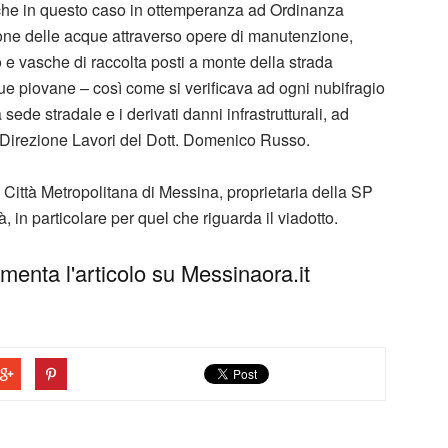
nche in questo caso in ottemperanza ad Ordinanza
zione delle acque attraverso opere di manutenzione,
o e vasche di raccolta posti a monte della strada
que piovane – così come si verificava ad ogni nubifragio
ede stradale e i derivati danni infrastrutturali, ad
a Direzione Lavori del Dott. Domenico Russo.
 la Città Metropolitana di Messina, proprietaria della SP
tà, in particolare per quel che riguarda il viadotto.
enta l'articolo su Messinaora.it