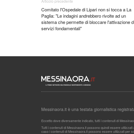
Articolo precedente
Comitato l'Ospedale di Lipari non si tocca a La
Paglia: "Le indagini andrebbero rivolte ad un
sistema che permette di bloccare l'attivazione d
servizi fondamentali"
Messinaora.it è una testata giornalistica registr
Eccetto dove diversamente indicato, tutti i contenuti di Messinao
Tutti i contenuti di Messinaora.it possono quindi essere utilizzat
caso i contenuti di Messinaora.it possono essere utilizzati per sco