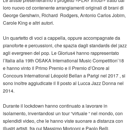
Le artiste presenteranno il progetto
«PLAY InTour»
tratto dal
loro nuovo cd contenente arrangiamenti originali di brani di
George Gershwin, Richard Rodgers, Antonio Carlos Jobim,
Carole King e altri autori.
Un quartetto di voci a cappella, oppure accompagnate da
pianoforte e percussioni, che spazia dagli standards del jazz
agli evergreen del pop. Le Glorius4 hanno rappresentato
l’Italia alla 19th OSAKA International Music Competition’18
e hanno vinto il Primo Premio e il Premio d’Onore al
Concours International Léopold Bellan a Parigi nel 2017 , si
sono inoltre aggiudicate il II posto al Lucca Jazz Donna nel
2014.
Durante il lockdown hanno continuato a lavorare in
isolamento, inventandosi un tour “virtuale “ nel mondo, con
splendidi video, che le hanno viste suonare a distanza con
illustri artisti, fra cui Massimo Moriconi e Paolo Belli,