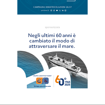
sponsorizzata