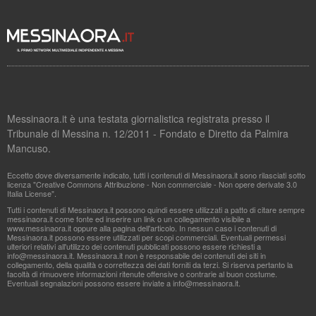
Messinaora.it è una testata giornalistica registrata presso il
Tribunale di Messina n. 12/2011 - Fondato e Diretto da Palmira
Mancuso.
Eccetto dove diversamente indicato, tutti i contenuti di Messinaora.it sono rilasciati sotto
licenza "Creative Commons Attribuzione - Non commerciale - Non opere derivate 3.0
Italia License".
Tutti i contenuti di Messinaora.it possono quindi essere utilizzati a patto di citare sempre
messinaora.it come fonte ed inserire un link o un collegamento visibile a
www.messinaora.it oppure alla pagina dell'articolo. In nessun caso i contenuti di
Messinaora.it possono essere utilizzati per scopi commerciali. Eventuali permessi
ulteriori relativi all'utilizzo dei contenuti pubblicati possono essere richiesti a
info@messinaora.it
. Messinaora.it non è responsabile dei contenuti dei siti in
collegamento, della qualità o correttezza dei dati forniti da terzi. Si riserva pertanto la
facoltà di rimuovere informazioni ritenute offensive o contrarie al buon costume.
Eventuali segnalazioni possono essere inviate a
info@messinaora.it
.