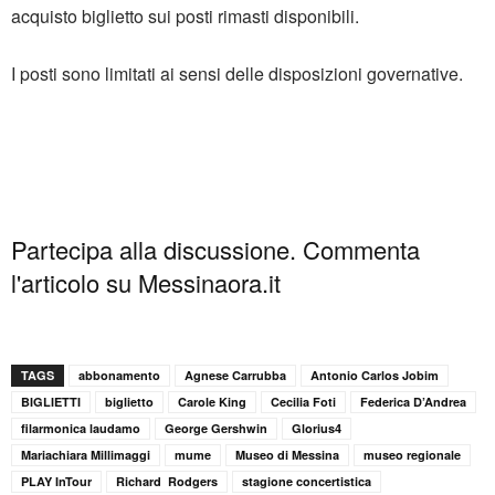
acquisto biglietto sui posti rimasti disponibili.
I posti sono limitati ai sensi delle disposizioni governative.
Partecipa alla discussione. Commenta
l'articolo su Messinaora.it
TAGS
abbonamento
Agnese Carrubba
Antonio Carlos Jobim
BIGLIETTI
biglietto
Carole King
Cecilia Foti
Federica D’Andrea
filarmonica laudamo
George Gershwin
Glorius4
Mariachiara Millimaggi
mume
Museo di Messina
museo regionale
PLAY InTour
Richard Rodgers
stagione concertistica