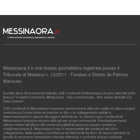
Messinaora.it è una testata giornalistica registrata presso il
Tribunale di Messina n. 12/2011 - Fondato e Diretto da Palmira
Mancuso.
Eccetto dove diversamente indicato, tutti i contenuti di Messinaora.it sono rilasciati sotto
licenza "Creative Commons Attribuzione - Non commerciale - Non opere derivate 3.0
Italia License".
Tutti i contenuti di Messinaora.it possono quindi essere utilizzati a patto di citare sempre
messinaora.it come fonte ed inserire un link o un collegamento visibile a
www.messinaora.it oppure alla pagina dell'articolo. In nessun caso i contenuti di
Messinaora.it possono essere utilizzati per scopi commerciali. Eventuali permessi
ulteriori relativi all'utilizzo dei contenuti pubblicati possono essere richiesti a
info@messinaora.it
. Messinaora.it non è responsabile dei contenuti dei siti in
collegamento, della qualità o correttezza dei dati forniti da terzi. Si riserva pertanto la
facoltà di rimuovere informazioni ritenute offensive o contrarie al buon costume.