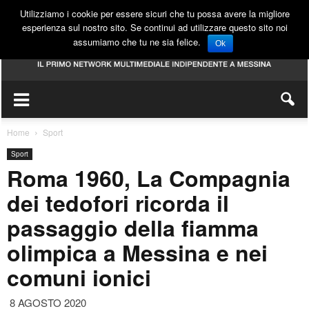
Utilizziamo i cookie per essere sicuri che tu possa avere la migliore
esperienza sul nostro sito. Se continui ad utilizzare questo sito noi
assumiamo che tu ne sia felice.
Ok
Home
Sport
Sport
Roma 1960, La Compagnia
dei tedofori ricorda il
passaggio della fiamma
olimpica a Messina e nei
comuni ionici
8 AGOSTO 2020