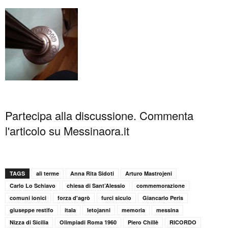
Partecipa alla discussione. Commenta
l'articolo su Messinaora.it
TAGS
alì terme
Anna Rita Sidoti
Arturo Mastrojeni
Carlo Lo Schiavo
chiesa di Sant’Alessio
commemorazione
comuni ionici
forza d'agrò
furci siculo
Giancarlo Peris
giuseppe restifo
itala
letojanni
memoria
messina
Nizza di Sicilia
Olimpiadi Roma 1960
Piero Chillè
RICORDO