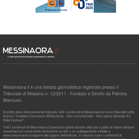
Messinaora.it è una testata giornalistica registrata presso il
Tribunale di Messina n. 12/2011 - Fondato e Diretto da Palmira
Mancuso.
Eccetto dove diversamente indicato, tutti i contenuti di Messinaora.it sono rilasciati sotto
licenza "Creative Commons Attribuzione - Non commerciale - Non opere derivate 3.0
Italia License".
Tutti i contenuti di Messinaora.it possono quindi essere utilizzati a patto di citare sempre
messinaora.it come fonte ed inserire un link o un collegamento visibile a
www.messinaora.it oppure alla pagina dell'articolo. In nessun caso i contenuti di