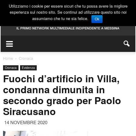
Utilizziamo i cookie per essere sicuri che tu possa avere la migliore
esperienza sul nostro sito. Se continui ad utilizzare questo sito noi
assumiamo che tu ne sia felice.
Ok
Home
Cronaca
Cronaca
Evidenza
Fuochi d’artificio in Villa,
condanna dimunita in
secondo grado per Paolo
Siracusano
14 NOVEMBRE 2020