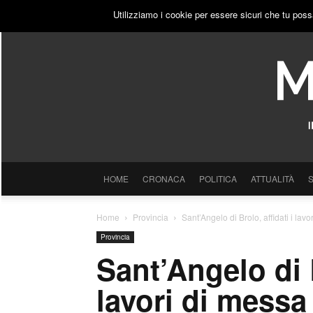
VENERDÌ, 7 AGOSTO 2026
ACCEDI
PUBBLICITÀ
Utilizziamo i cookie per essere sicuri che tu poss
HOME
CRONACA
POLITICA
ATTUALITÀ
Home
Provincia
Sant’Angelo di Brolo, affidati i lavo
Provincia
Sant’Angelo di B
lavori di messa