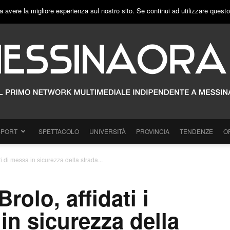
a avere la migliore esperienza sul nostro sito. Se continui ad utilizzare quest
SPORT
SPETTACOLO
UNIVERSITÀ
PROVINCIA
TENDENZE
O
ri di messa in sicurezza della strada...
rolo, affidati i
 in sicurezza della