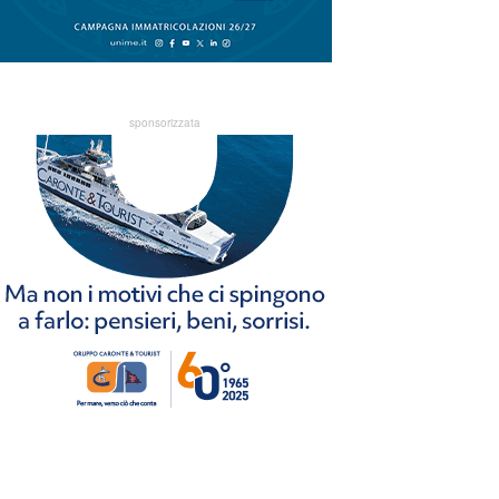
sponsorizzata