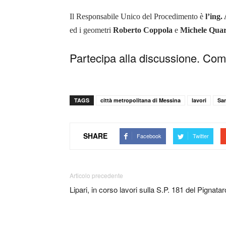
Il Responsabile Unico del Procedimento è
l’ing.
ed i geometri
Roberto Coppola
e
Michele Quar
Partecipa alla discussione. Comm
TAGS
città metropolitana di Messina
lavori
San
SHARE
Facebook
Twitter
Articolo precedente
Lipari, in corso lavori sulla S.P. 181 del Pignatar