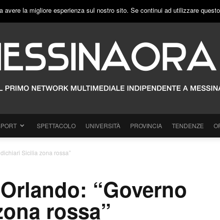
a avere la migliore esperienza sul nostro sito. Se continui ad utilizzare quest
SPORT
SPETTACOLO
UNIVERSITÀ
PROVINCIA
TENDENZE
O
ichiari Sicilia zona rossa”
 Orlando: “Governo
 zona rossa”