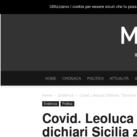
SABATO, 8 AGOSTO 2026
ACCEDI
PUBBLICITÀ
Utilizziamo i cookie per essere sicuri che tu poss
HOME
CRONACA
POLITICA
ATTUALITÀ
Home
Evidenza
Covid. Leoluca Orlando: “Governo d
Evidenza
Politica
Covid. Leoluca
dichiari Sicilia