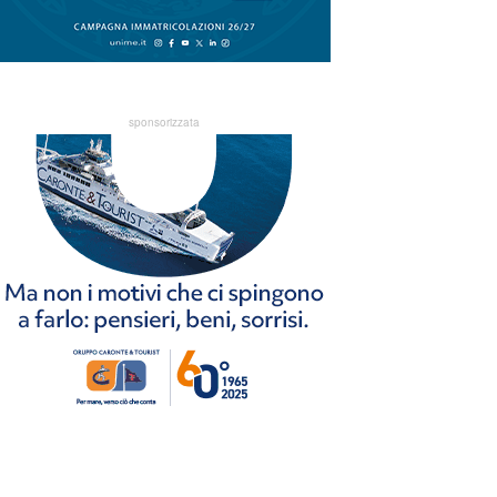
sponsorizzata