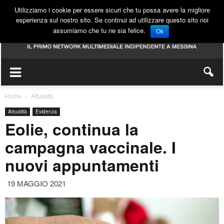
Utilizziamo i cookie per essere sicuri che tu possa avere la migliore
esperienza sul nostro sito. Se continui ad utilizzare questo sito noi
assumiamo che tu ne sia felice.
Ok
Home
Attualità
Attualità
Evidenza
Eolie, continua la
campagna vaccinale. I
nuovi appuntamenti
19 MAGGIO 2021