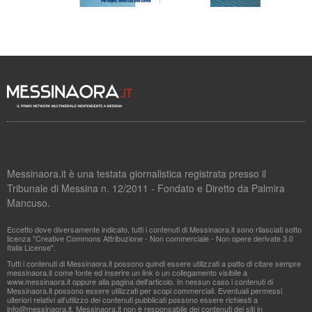
Messinaora.it è una testata giornalistica registrata presso il
Tribunale di Messina n. 12/2011 - Fondato e Diretto da Palmira
Mancuso.
Eccetto dove diversamente indicato, tutti i contenuti di Messinaora.it sono rilasciati sotto
licenza "Creative Commons Attribuzione - Non commerciale - Non opere derivate 3.0
Italia License".
Tutti i contenuti di Messinaora.it possono quindi essere utilizzati a patto di citare sempre
messinaora.it come fonte ed inserire un link o un collegamento visibile a
www.messinaora.it oppure alla pagina dell'articolo. In nessun caso i contenuti di
Messinaora.it possono essere utilizzati per scopi commerciali. Eventuali permessi
ulteriori relativi all'utilizzo dei contenuti pubblicati possono essere richiesti a
info@messinaora.it
. Messinaora.it non è responsabile dei contenuti dei siti in