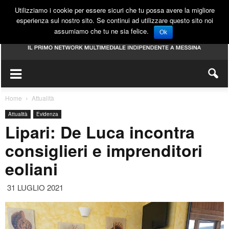
Utilizziamo i cookie per essere sicuri che tu possa avere la migliore
esperienza sul nostro sito. Se continui ad utilizzare questo sito noi
assumiamo che tu ne sia felice.
Ok
Home
Attualità
Attualità
Evidenza
Lipari: De Luca incontra
consiglieri e imprenditori
eoliani
31 LUGLIO 2021