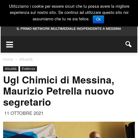
Utilizziamo i cookie per essere sicuri che tu possa avere la migliore
esperienza sul nostro sito. Se continui ad utilizzare questo sito noi
assumiamo che tu ne sia felice.
Ok
Home
Attualità
Attualità
Evidenza
Ugl Chimici di Messina,
Maurizio Petrella nuovo
segretario
11 OTTOBRE 2021