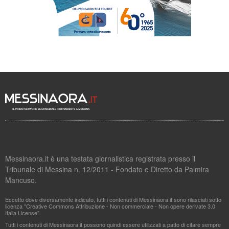
Messinaora.it è una testata giornalistica registrata presso il
Tribunale di Messina n. 12/2011 - Fondato e Diretto da Palmira
Mancuso.
Eccetto dove diversamente indicato, tutti i contenuti di Messinaora.it sono rilasciati sotto
licenza "Creative Commons Attribuzione - Non commerciale - Non opere derivate 3.0
Italia License".
Tutti i contenuti di Messinaora.it possono quindi essere utilizzati a patto di citare sempre