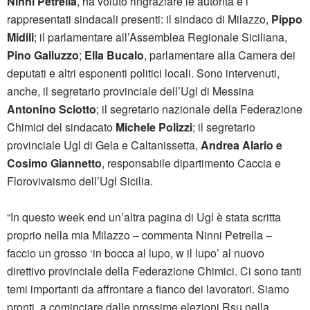
Ninni Petrella
, ha voluto ringraziare le autorità e i
rappresentati sindacali presenti: il sindaco di Milazzo,
Pippo
Midili
; il parlamentare all’Assemblea Regionale Siciliana,
Pino Galluzzo
;
Ella Bucalo
, parlamentare alla Camera dei
deputati e altri esponenti politici locali. Sono intervenuti,
anche, il segretario provinciale dell’Ugl di Messina
Antonino Sciotto
; il segretario nazionale della Federazione
Chimici del sindacato
Michele Polizzi
; il segretario
provinciale Ugl di Gela e Caltanissetta,
Andrea Alario e
Cosimo Giannetto
, responsabile dipartimento Caccia e
Florovivaismo dell’Ugl Sicilia.
“In questo week end un’altra pagina di Ugl è stata scritta
proprio nella mia Milazzo – commenta Ninni Petrella –
faccio un grosso ‘in bocca al lupo, w il lupo’ al nuovo
direttivo provinciale della Federazione Chimici. Ci sono tanti
temi importanti da affrontare a fianco dei lavoratori. Siamo
pronti, a cominciare dalle prossime elezioni Rsu nella