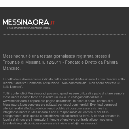
Messinaora.it è una testata giornalistica registrata presso il
Tribunale di Messina n. 12/2011 - Fondato e Diretto da Palmira
Mancuso.
Eccetto dove diversamente indicato, tutti i contenuti di Messinaora.it sono rilasciati sotto
licenza "Creative Commons Attribuzione - Non commerciale - Non opere derivate 3.0
Italia License".
Tutti i contenuti di Messinaora.it possono quindi essere utilizzati a patto di citare sempre
messinaora.it come fonte ed inserire un link o un collegamento visibile a
www.messinaora.it oppure alla pagina dell'articolo. In nessun caso i contenuti di
Messinaora.it possono essere utilizzati per scopi commerciali. Eventuali permessi
ulteriori relativi all'utilizzo dei contenuti pubblicati possono essere richiesti a
info@messinaora.it
. Messinaora.it non è responsabile dei contenuti dei siti in
collegamento, della qualità o correttezza dei dati forniti da terzi. Si riserva pertanto la
facoltà di rimuovere informazioni ritenute offensive o contrarie al buon costume.
Eventuali segnalazioni possono essere inviate a
info@messinaora.it
.