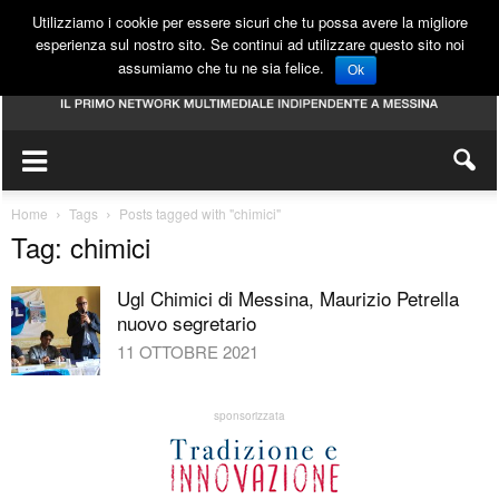
Utilizziamo i cookie per essere sicuri che tu possa avere la migliore
esperienza sul nostro sito. Se continui ad utilizzare questo sito noi
assumiamo che tu ne sia felice.
Ok
Home
Tags
Posts tagged with "chimici"
Tag: chimici
Ugl Chimici di Messina, Maurizio Petrella
nuovo segretario
11 OTTOBRE 2021
sponsorizzata