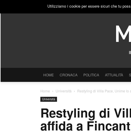
GIOVEDÌ, 6 AGOSTO 2026
ACCEDI
PUBBLICITÀ
Utilizziamo i cookie per essere sicuri che tu poss
HOME
CRONACA
POLITICA
ATTUALITÀ
Home
Università
Restyling di Villa Pace, Unime lo a
Università
Restyling di Vi
affida a Fincant