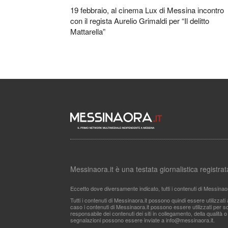
19 febbraio, al cinema Lux di Messina incontro
con il regista Aurelio Grimaldi per “Il delitto
Mattarella”
Messinaora.it è una testata giornalistica registr
Eccetto dove diversamente indicato, tutti i contenuti di Messinao
Tutti i contenuti di Messinaora.it possono quindi essere utilizzat
caso i contenuti di Messinaora.it possono essere utilizzati per sco
responsabile dei contenuti dei siti in collegamento, della qualità o
segnalazioni possono essere inviate a
info@messinaora.it
.