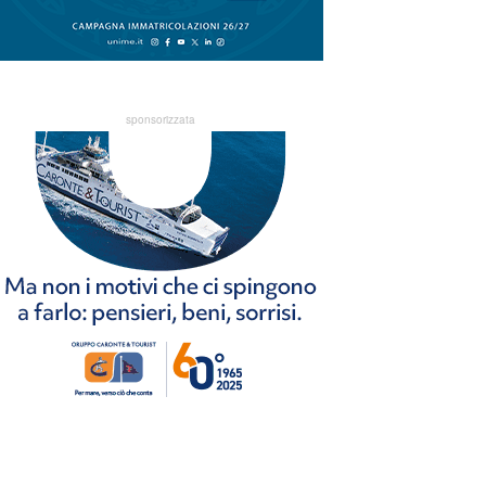
sponsorizzata