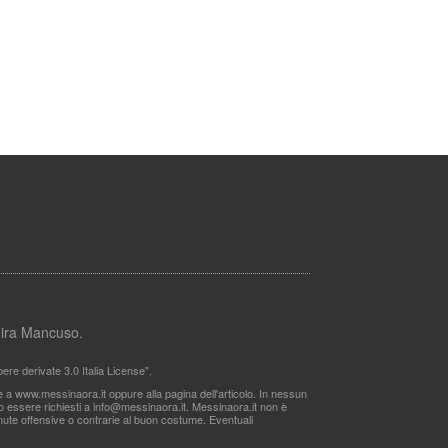
lmira Mancuso.
re derivate 3.0 Italia License".
le a www.messinaora.it oppure alla pagina dell'articolo. In nessun
no essere richiesti a
info@messinaora.it
. Messinaora.it non è
itenute offensive o contrarie al buon costume. Eventuali