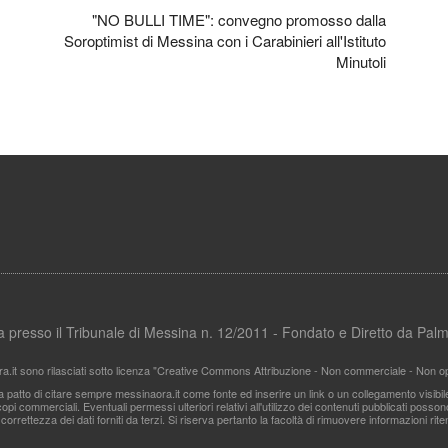
"NO BULLI TIME": convegno promosso dalla
Soroptimist di Messina con i Carabinieri all'Istituto
Minutoli
ata presso il Tribunale di Messina n. 12/2011 - Fondato e Diretto da Pa
ra.it sono rilasciati sotto licenza "Creative Commons Attribuzione - Non commerciale - Non ope
i a patto di citare sempre messinaora.it come fonte ed inserire un link o un collegamento visibi
pi commerciali. Eventuali permessi ulteriori relativi all'utilizzo dei contenuti pubblicati posso
 correttezza dei dati forniti da terzi. Si riserva pertanto la facoltà di rimuovere informazioni r