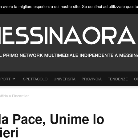
a avere la migliore esperienza sul nostro sito. Se continui ad utilizzare quest
SPORT
SPETTACOLO
UNIVERSITÀ
PROVINCIA
TENDENZE
O
ffida a Fincantieri
lla Pace, Unime lo
ieri