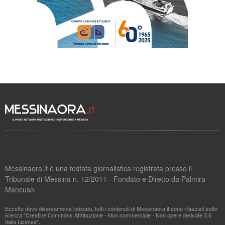
Messinaora.it è una testata giornalistica registrata presso il
Tribunale di Messina n. 12/2011 - Fondato e Diretto da Palmira
Mancuso.
Eccetto dove diversamente indicato, tutti i contenuti di Messinaora.it sono rilasciati sotto
licenza "Creative Commons Attribuzione - Non commerciale - Non opere derivate 3.0
Italia License".