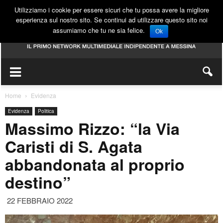
Utilizziamo i cookie per essere sicuri che tu possa avere la migliore
esperienza sul nostro sito. Se continui ad utilizzare questo sito noi
assumiamo che tu ne sia felice.
Ok
Home
Evidenza
Evidenza
Politica
Massimo Rizzo: “la Via
Caristi di S. Agata
abbandonata al proprio
destino”
22 FEBBRAIO 2022