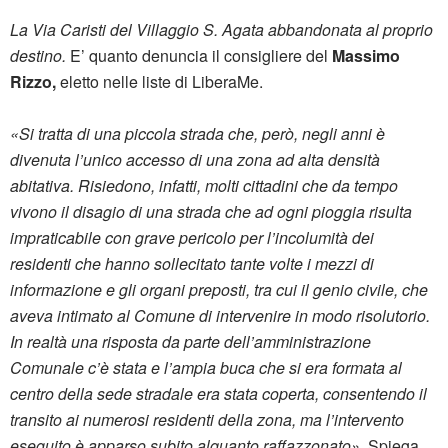
La Via Caristi del Villaggio S. Agata abbandonata al proprio
destino.
E’ quanto denuncia il consigliere del
Massimo
Rizzo,
eletto nelle liste di LiberaMe.
«Si tratta di una piccola strada che, però, negli anni è
divenuta l’unico accesso di una zona ad alta densità
abitativa. Risiedono, infatti, molti cittadini che da tempo
vivono il disagio di una strada che ad ogni pioggia risulta
impraticabile con grave pericolo per l’incolumità dei
residenti che hanno sollecitato tante volte i mezzi di
informazione e gli organi preposti, tra cui il genio civile, che
aveva intimato al Comune di intervenire in modo risolutorio.
In realtà una risposta da parte dell’amministrazione
Comunale c’è stata e l’ampia buca che si era formata al
centro della sede stradale era stata coperta, consentendo il
transito ai numerosi residenti della zona, ma l’intervento
eseguito è apparso subito alquanto raffazzonato».
Spiega