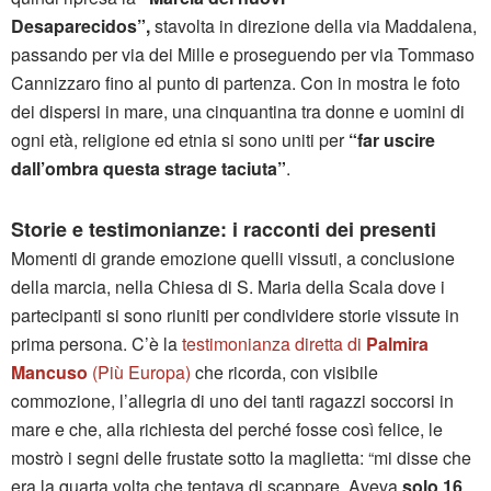
Desaparecidos”,
stavolta in direzione della via Maddalena,
passando per via dei Mille e proseguendo per via Tommaso
Cannizzaro fino al punto di partenza. Con in mostra le foto
dei dispersi in mare, una cinquantina tra donne e uomini di
ogni età, religione ed etnia si sono uniti per
“far uscire
dall’ombra questa strage taciuta”
.
Storie e testimonianze: i racconti dei presenti
Momenti di grande emozione quelli vissuti, a conclusione
della marcia, nella Chiesa di S. Maria della Scala dove i
partecipanti si sono riuniti per condividere storie vissute in
prima persona. C’è la
testimonianza diretta di
Palmira
Mancuso
(Più Europa)
che ricorda, con visibile
commozione, l’allegria di uno dei tanti ragazzi soccorsi in
mare e che, alla richiesta del perché fosse così felice, le
mostrò i segni delle frustate sotto la maglietta: “mi disse che
era la quarta volta che tentava di scappare. Aveva
solo 16