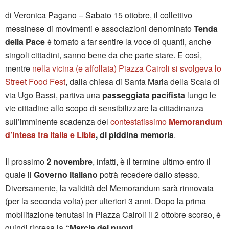
di Veronica Pagano – Sabato 15 ottobre, il collettivo
messinese di movimenti e associazioni denominato
Tenda
della Pace
è tornato a far sentire la voce di quanti, anche
singoli cittadini, sanno bene da che parte stare. E così,
mentre
nella vicina (e affollata) Piazza Cairoli si svolgeva lo
Street Food Fest
, dalla chiesa di Santa Maria della Scala di
via Ugo Bassi, partiva una
passeggiata pacifista
lungo le
vie cittadine allo scopo di sensibilizzare la cittadinanza
sull’imminente scadenza del
contestatissimo
Memorandum
d’intesa tra Italia e Libia
, di piddina memoria
.
Il prossimo
2 novembre
, infatti, è il termine ultimo entro il
quale il
Governo italiano
potrà recedere dallo stesso.
Diversamente, la validità del Memorandum sarà rinnovata
(per la seconda volta) per ulteriori 3 anni. Dopo la prima
mobilitazione tenutasi in Piazza Cairoli il 2 ottobre scorso, è
quindi ripresa la
“Marcia dei nuovi