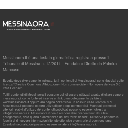
Messinaora.it è una testata giornalistica registrata presso il
Tribunale di Messina n. 12/2011 - Fondato e Diretto da Palmira
Mancuso.
Eccetto dove diversamente indicato, tutti i contenuti di Messinaora.it sono rilasciati sotto
licenza "Creative Commons Attribuzione - Non commerciale - Non opere derivate 3.0
Italia License".
Tutti i contenuti di Messinaora.it possono quindi essere utilizzati a patto di citare sempre
messinaora.it come fonte ed inserire un link o un collegamento visibile a
www.messinaora.it oppure alla pagina dell'articolo. In nessun caso i contenuti di
Messinaora.it possono essere utilizzati per scopi commerciali. Eventuali permessi
ulteriori relativi all'utilizzo dei contenuti pubblicati possono essere richiesti a
info@messinaora.it
. Messinaora.it non è responsabile dei contenuti dei siti in
collegamento, della qualità o correttezza dei dati forniti da terzi. Si riserva pertanto la
facoltà di rimuovere informazioni ritenute offensive o contrarie al buon costume.
Eventuali segnalazioni possono essere inviate a
info@messinaora.it
.