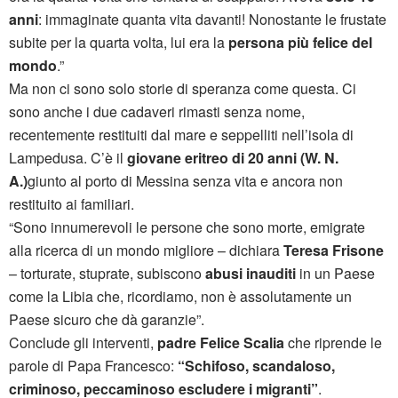
anni
: immaginate quanta vita davanti! Nonostante le frustate
subite per la quarta volta, lui era la
persona più felice del
mondo
.”
Ma non ci sono solo storie di speranza come questa. Ci
sono anche i due cadaveri rimasti senza nome,
recentemente restituiti dal mare e seppelliti nell’isola di
Lampedusa. C’è il
giovane eritreo di 20 anni (W. N.
A.)
giunto al porto di Messina senza vita e ancora non
restituito ai familiari.
“Sono innumerevoli le persone che sono morte, emigrate
alla ricerca di un mondo migliore – dichiara
Teresa Frisone
– torturate, stuprate, subiscono
abusi inauditi
in un Paese
come la Libia che, ricordiamo, non è assolutamente un
Paese sicuro che dà garanzie”.
Conclude gli interventi,
padre Felice Scalia
che riprende le
parole di Papa Francesco:
“Schifoso, scandaloso,
criminoso, peccaminoso escludere i migranti”
.