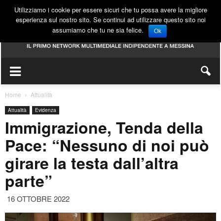
Utilizziamo i cookie per essere sicuri che tu possa avere la migliore
esperienza sul nostro sito. Se continui ad utilizzare questo sito noi
assumiamo che tu ne sia felice.
Ok
Home
Attualità
Attualità
Evidenza
Immigrazione, Tenda della
Pace: “Nessuno di noi può
girare la testa dall’altra
parte”
16 OTTOBRE 2022