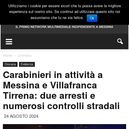
Utilizziamo i cookie per essere sicuri che tu possa avere la migliore
esperienza sul nostro sito. Se continui ad utilizzare questo sito noi
assumiamo che tu ne sia felice.
Ok
Home
Cronaca
Cronaca
Evidenza
Carabinieri in attività a
Messina e Villafranca
Tirrena: due arresti e
numerosi controlli stradali
24 AGOSTO 2024