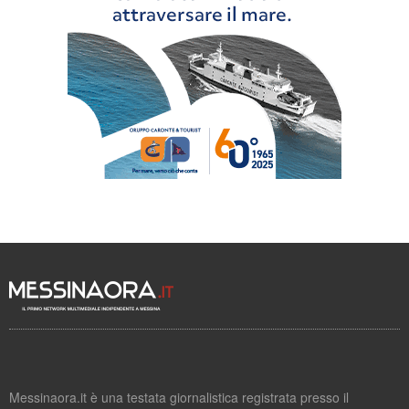
Messinaora.it è una testata giornalistica registrata presso il