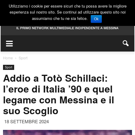
Utilizziamo i cookie per essere sicuri che tu possa avere la migliore
esperienza sul nostro sito. Se continui ad utilizzare questo sito noi
assumiamo che tu ne sia felice.
Ok
Home
Sport
Sport
Addio a Totò Schillaci:
l’eroe di Italia ’90 e quel
legame con Messina e il
suo Scoglio
18 SETTEMBRE 2024