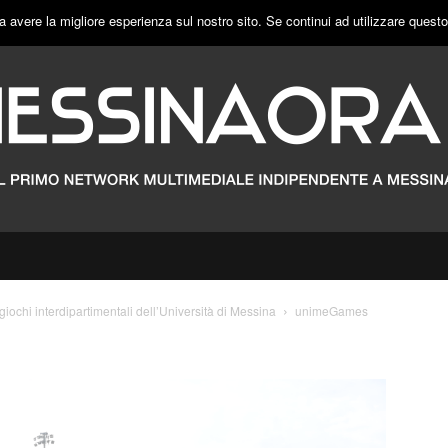
a avere la migliore esperienza sul nostro sito. Se continui ad utilizzare quest
iochi interdipartimentali dell’Università di Messina
unimeGames