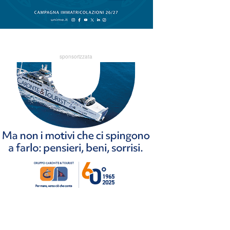
sponsorizzata