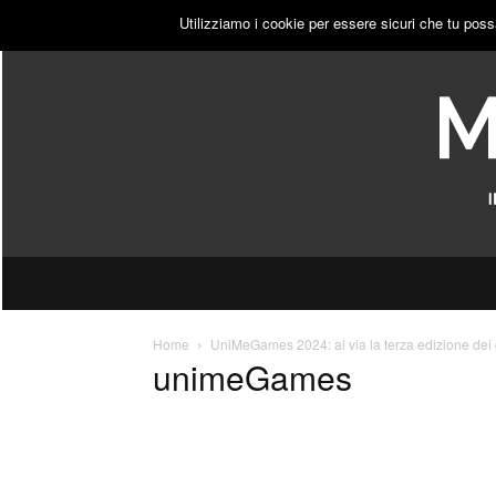
DOMENICA, 9 AGOSTO 2026
ACCEDI
PUBBLICITÀ
Utilizziamo i cookie per essere sicuri che tu poss
Home
UniMeGames 2024: al via la terza edizione dei g
unimeGames