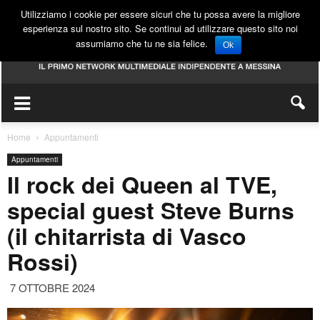
Utilizziamo i cookie per essere sicuri che tu possa avere la migliore
esperienza sul nostro sito. Se continui ad utilizzare questo sito noi
assumiamo che tu ne sia felice.
Ok
Home
Appuntamenti
Appuntamenti
Il rock dei Queen al TVE,
special guest Steve Burns
(il chitarrista di Vasco
Rossi)
7 OTTOBRE 2024