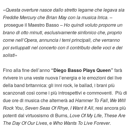
«
Questa overture nasce dallo stretto legame che legava sia
Freddie Mercury che Brian May con la musica lirica. –
prosegue il Maestro Basso
– Ho quindi voluto proporre un
brano di otto minuti, esclusivamente sinfonico che, proprio
come nell’Opera, annuncia i temi principali, che verranno
poi sviluppati nel concerto con il contributo delle voci e dei
solisti
»
Fino alla fine dell’anno
“Diego Basso Plays Queen”
farà
rivivere in una veste nuova l’energia e le emozioni dei live
della band britannica: gli inni rock, le ballad, i brani più
scanzonati così come i più introspettivi e commoventi. Più di
due ore di musica che alternerà ad
Hammer To Fall
,
We Will
Rock You
,
Seven Seas Of Rhye
,
I Want It All
, resi ancora più
potenti dal virtuosismo di Burns,
Love Of My Life
,
These Are
The Day Of Our Lives
, e
Who Wants To Live Forever
.