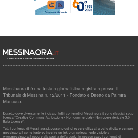
Messinaora.it è una testata giornalistica registrata presso il
Tribunale di Messina n. 12/2011 - Fondato e Diretto da Palmira
Mancuso.
Eccetto dove diversamente indicato, tutti i contenuti di Messinaora.it sono rilasciati sotto
licenza "Creative Commons Attribuzione - Non commerciale - Non opere derivate 3.0
Italia License".
Tutti i contenuti di Messinaora.it possono quindi essere utilizzati a patto di citare sempre
messinaora.it come fonte ed inserire un link o un collegamento visibile a
www.messinaora.it oppure alla pagina dell'articolo. In nessun caso i contenuti di