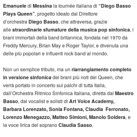
Emanuele
di
Messina
la tournée italiana di
“Diego Basso
Plays Queen”
, progetto ideato dal Direttore
d’orchestra
Diego Basso
, che attraversa, grazie
alle
straordinarie sfumature della musica pop sinfonica
, i
brani immortali della band britannica, fondata nel 1970 da
Freddy Mercury, Brian May e Roger Taylor, e divenuta una
delle più popolari e influenti rock band al mondo.
Non un semplice tributo, ma un
riarrangiamento completo
in versione sinfonica
dei brani più noti dei Queen, che
verrà portato in concerto sui palchi di tutta Italia,
dall’Orchestra Ritmico Sinfonica Italiana, diretta dal
Maestro
Basso
, dai vocalist e solisti di
Art Voice Academy,
Barbara Lorenzato, Sonia Fontana, Claudia Ferronato,
Lorenzo Menegazzo, Matteo Simioni, Manolo Soldera
, e
la voce lirica del soprano
Claudia Sasso
.