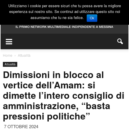
Utilizziamo i cookie per essere sicuri che tu possa avere la migliore
esperienza sul nostro sito. Se continui ad utilizzare questo sito noi
assumiamo che tu ne sia felice.
Ok
Home
Attualità
Attualità
Dimissioni in blocco al
vertice dell’Amam: si
dimette l’intero consiglio di
amministrazione, “basta
pressioni politiche”
7 OTTOBRE 2024