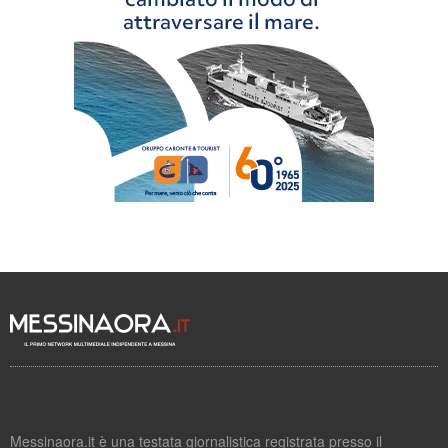
Messinaora.it è una testata giornalistica registrata presso il