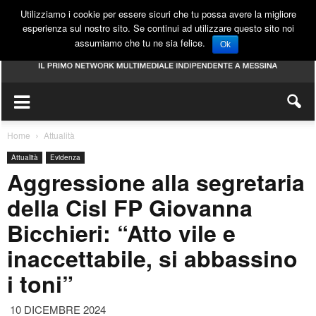
Utilizziamo i cookie per essere sicuri che tu possa avere la migliore
esperienza sul nostro sito. Se continui ad utilizzare questo sito noi
assumiamo che tu ne sia felice.
Ok
Home
Attualità
Attualità
Evidenza
Aggressione alla segretaria
della Cisl FP Giovanna
Bicchieri: “Atto vile e
inaccettabile, si abbassino
i toni”
10 DICEMBRE 2024