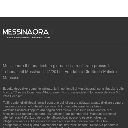
Messinaora.it è una testata giornalistica registrata presso il
Tribunale di Messina n. 12/2011 - Fondato e Diretto da Palmira
Mancuso.
Eccetto dove diversamente indicato, tutti i contenuti di Messinaora.it sono rilasciati sotto
licenza "Creative Commons Attribuzione - Non commerciale - Non opere derivate 3.0
Italia License".
Tutti i contenuti di Messinaora.it possono quindi essere utilizzati a patto di citare sempre
messinaora.it come fonte ed inserire un link o un collegamento visibile a
www.messinaora.it oppure alla pagina dell'articolo. In nessun caso i contenuti di
Messinaora.it possono essere utilizzati per scopi commerciali. Eventuali permessi
ulteriori relativi all'utilizzo dei contenuti pubblicati possono essere richiesti a
info@messinaora.it
. Messinaora.it non è responsabile dei contenuti dei siti in
collegamento, della qualità o correttezza dei dati forniti da terzi. Si riserva pertanto la