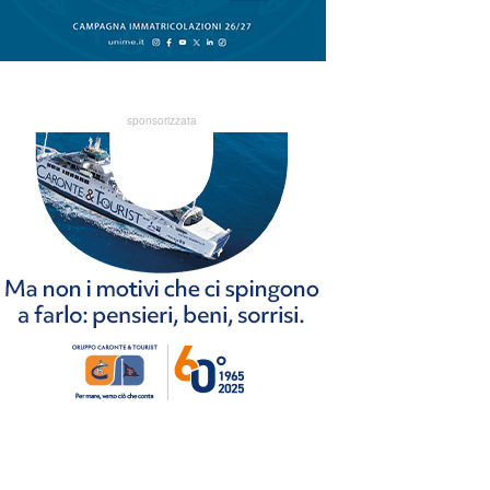
sponsorizzata