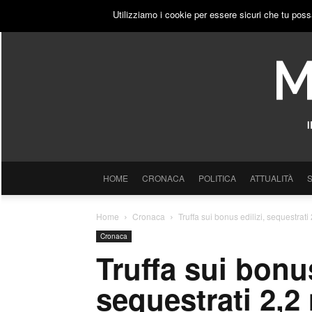
VENERDÌ, 7 AGOSTO 2026
ACCEDI
PUBBLICITÀ
Utilizziamo i cookie per essere sicuri che tu poss
HOME
CRONACA
POLITICA
ATTUALITÀ
Home
Cronaca
Truffa sui bonus edilizi, sequestrati 
Cronaca
Truffa sui bonus
sequestrati 2,2 