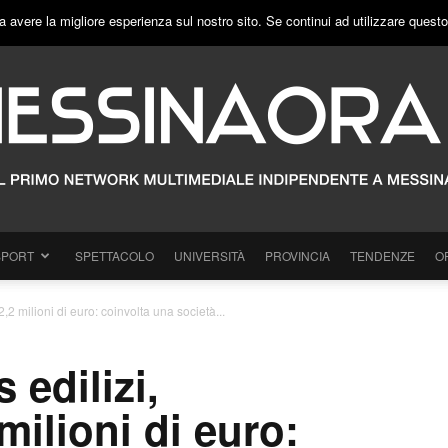
a avere la migliore esperienza sul nostro sito. Se continui ad utilizzare quest
SPORT
SPETTACOLO
UNIVERSITÀ
PROVINCIA
TENDENZE
O
2,2 milioni di euro: coinvolta una società...
 edilizi,
milioni di euro: