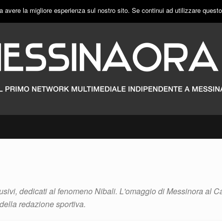
a avere la migliore esperienza sul nostro sito. Se continui ad utilizzare quest
usivi, dedicati al fenomeno Nibali. L'omaggio di Messinora al C
 della redazione sportiva.