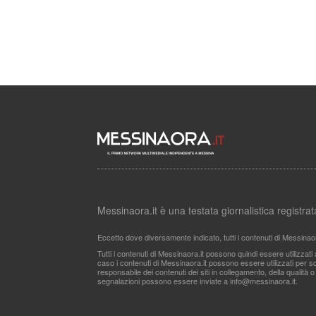
Messinaora.it è una testata giornalistica registr
Eccetto dove diversamente indicato, tutti i contenuti di Messinao
Tutti i contenuti di Messinaora.it possono quindi essere utilizzat
caso i contenuti di Messinaora.it possono essere utilizzati per sco
responsabile dei contenuti dei siti in collegamento, della qualità o
segnalazioni possono essere inviate a
info@messinaora.it
.