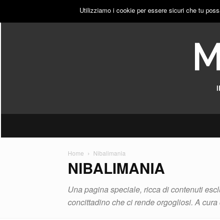
VENERDÌ, 7 AGOSTO 2026
ACCEDI
PUBBLICITÀ
Utilizziamo i cookie per essere sicuri che tu poss
Home
Nibalimania
NIBALIMANIA
Una pagina speciale, ricca di contenuti escl
concittadino che ci rende orgogliosi. A cura