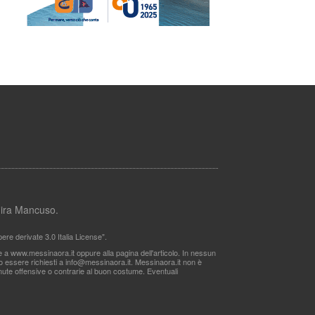
lmira Mancuso.
re derivate 3.0 Italia License".
le a www.messinaora.it oppure alla pagina dell'articolo. In nessun
no essere richiesti a
info@messinaora.it
. Messinaora.it non è
itenute offensive o contrarie al buon costume. Eventuali