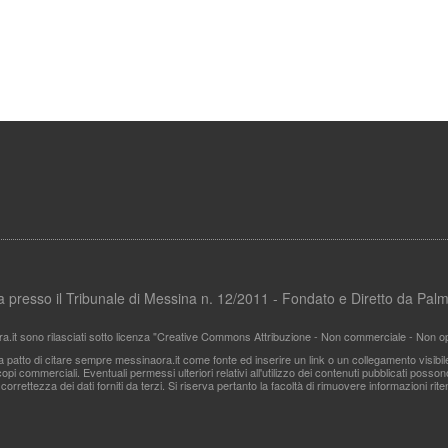
ata presso il Tribunale di Messina n. 12/2011 - Fondato e Diretto da Pa
ra.it sono rilasciati sotto licenza "Creative Commons Attribuzione - Non commerciale - Non ope
i a patto di citare sempre messinaora.it come fonte ed inserire un link o un collegamento visibi
pi commerciali. Eventuali permessi ulteriori relativi all'utilizzo dei contenuti pubblicati posso
 correttezza dei dati forniti da terzi. Si riserva pertanto la facoltà di rimuovere informazioni r