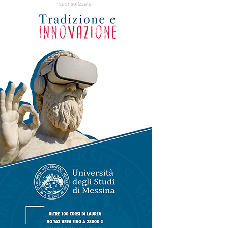
sponsorizzata