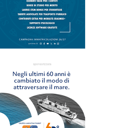
sponsorizzata