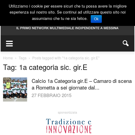
Utilizziamo i cookie per essere sicuri che tu possa avere la migliore
esperienza sul nostro sito. Se continui ad utilizzare questo sito noi
assumiamo che tu ne sia felice.
Ok
Home
Tags
Posts tagged with "1a categoria sic. gir.E"
Tag: 1a categoria sic. gir.E
Calcio 1a Categoria gir.E – Camaro di scena
a Rometta a sei giornate dal...
27 FEBBRAIO 2015
sponsorizzata