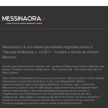
Messinaora.it è una testata giornalistica registrata presso il
Tribunale di Messina n. 12/2011 - Fondato e Diretto da Palmira
Mancuso.
Eccetto dove diversamente indicato, tutti i contenuti di Messinaora.it sono rilasciati sotto
licenza "Creative Commons Attribuzione - Non commerciale - Non opere derivate 3.0
Italia License".
Tutti i contenuti di Messinaora.it possono quindi essere utilizzati a patto di citare sempre
messinaora.it come fonte ed inserire un link o un collegamento visibile a
www.messinaora.it oppure alla pagina dell'articolo. In nessun caso i contenuti di
Messinaora.it possono essere utilizzati per scopi commerciali. Eventuali permessi
ulteriori relativi all'utilizzo dei contenuti pubblicati possono essere richiesti a
info@messinaora.it
. Messinaora.it non è responsabile dei contenuti dei siti in
collegamento, della qualità o correttezza dei dati forniti da terzi. Si riserva pertanto la
facoltà di rimuovere informazioni ritenute offensive o contrarie al buon costume.
Eventuali segnalazioni possono essere inviate a
info@messinaora.it
.