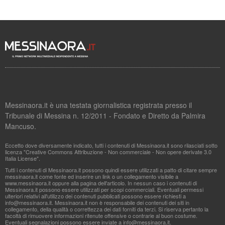
Messinaora.it è una testata giornalistica registrata presso il
Tribunale di Messina n. 12/2011 - Fondato e Diretto da Palmira
Mancuso.
Eccetto dove diversamente indicato, tutti i contenuti di Messinaora.it sono rilasciati sotto
licenza "Creative Commons Attribuzione - Non commerciale - Non opere derivate 3.0
Italia License".
Tutti i contenuti di Messinaora.it possono quindi essere utilizzati a patto di citare sempre
messinaora.it come fonte ed inserire un link o un collegamento visibile a
www.messinaora.it oppure alla pagina dell'articolo. In nessun caso i contenuti di
Messinaora.it possono essere utilizzati per scopi commerciali. Eventuali permessi
ulteriori relativi all'utilizzo dei contenuti pubblicati possono essere richiesti a
info@messinaora.it
. Messinaora.it non è responsabile dei contenuti dei siti in
collegamento, della qualità o correttezza dei dati forniti da terzi. Si riserva pertanto la
facoltà di rimuovere informazioni ritenute offensive o contrarie al buon costume.
Eventuali segnalazioni possono essere inviate a
info@messinaora.it
.