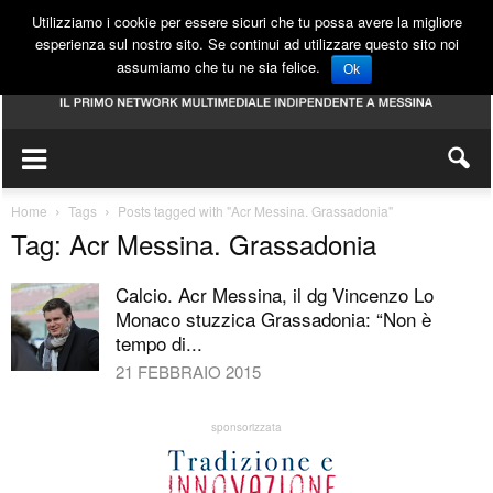
Utilizziamo i cookie per essere sicuri che tu possa avere la migliore
esperienza sul nostro sito. Se continui ad utilizzare questo sito noi
assumiamo che tu ne sia felice.
Ok
Home
Tags
Posts tagged with "Acr Messina. Grassadonia"
Tag: Acr Messina. Grassadonia
Calcio. Acr Messina, il dg Vincenzo Lo
Monaco stuzzica Grassadonia: “Non è
tempo di...
21 FEBBRAIO 2015
sponsorizzata