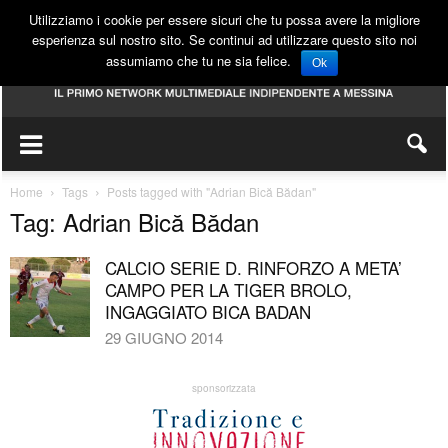
Utilizziamo i cookie per essere sicuri che tu possa avere la migliore
esperienza sul nostro sito. Se continui ad utilizzare questo sito noi
assumiamo che tu ne sia felice.
Ok
Home
Tags
Posts tagged with "Adrian Bică Bădan"
Tag: Adrian Bică Bădan
CALCIO SERIE D. RINFORZO A META’
CAMPO PER LA TIGER BROLO,
INGAGGIATO BICA BADAN
29 GIUGNO 2014
sponsorizzata