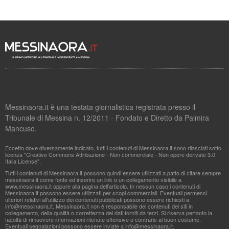
Messinaora.it è una testata giornalistica registrata presso il
Tribunale di Messina n. 12/2011 - Fondato e Diretto da Palmira
Mancuso.
Eccetto dove diversamente indicato, tutti i contenuti di Messinaora.it sono rilasciati sotto
licenza "Creative Commons Attribuzione - Non commerciale - Non opere derivate 3.0
Italia License".
Tutti i contenuti di Messinaora.it possono quindi essere utilizzati a patto di citare sempre
messinaora.it come fonte ed inserire un link o un collegamento visibile a
www.messinaora.it oppure alla pagina dell'articolo. In nessun caso i contenuti di
Messinaora.it possono essere utilizzati per scopi commerciali. Eventuali permessi
ulteriori relativi all'utilizzo dei contenuti pubblicati possono essere richiesti a
info@messinaora.it
. Messinaora.it non è responsabile dei contenuti dei siti in
collegamento, della qualità o correttezza dei dati forniti da terzi. Si riserva pertanto la
facoltà di rimuovere informazioni ritenute offensive o contrarie al buon costume.
Eventuali segnalazioni possono essere inviate a
info@messinaora.it
.