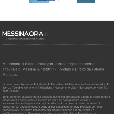
Messinaora.it è una testata giornalistica registrata presso il
Tribunale di Messina n. 12/2011 - Fondato e Diretto da Palmira
Mancuso.
Eccetto dove diversamente indicato, tutti i contenuti di Messinaora.it sono rilasciati sotto
licenza "Creative Commons Attribuzione - Non commerciale - Non opere derivate 3.0
Italia License".
Tutti i contenuti di Messinaora.it possono quindi essere utilizzati a patto di citare sempre
messinaora.it come fonte ed inserire un link o un collegamento visibile a
www.messinaora.it oppure alla pagina dell'articolo. In nessun caso i contenuti di
Messinaora.it possono essere utilizzati per scopi commerciali. Eventuali permessi
ulteriori relativi all'utilizzo dei contenuti pubblicati possono essere richiesti a
info@messinaora.it
. Messinaora.it non è responsabile dei contenuti dei siti in