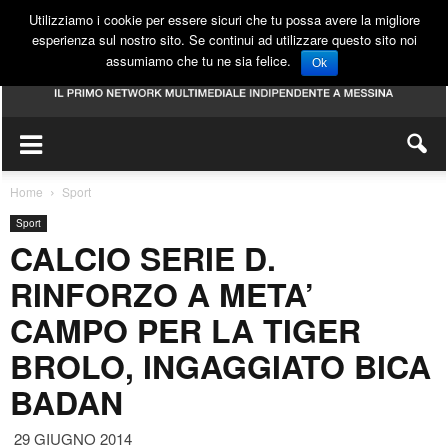
Utilizziamo i cookie per essere sicuri che tu possa avere la migliore
esperienza sul nostro sito. Se continui ad utilizzare questo sito noi
assumiamo che tu ne sia felice.
Ok
Home
Sport
Sport
CALCIO SERIE D.
RINFORZO A META’
CAMPO PER LA TIGER
BROLO, INGAGGIATO BICA
BADAN
29 GIUGNO 2014