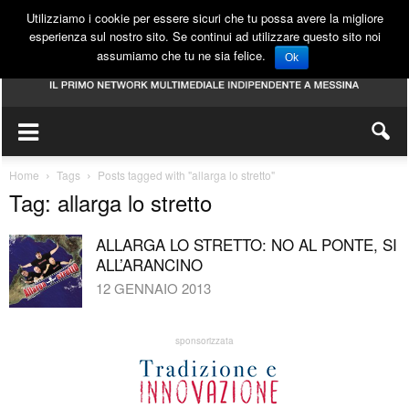
Utilizziamo i cookie per essere sicuri che tu possa avere la migliore
esperienza sul nostro sito. Se continui ad utilizzare questo sito noi
assumiamo che tu ne sia felice.
Ok
Home
Tags
Posts tagged with "allarga lo stretto"
Tag: allarga lo stretto
ALLARGA LO STRETTO: NO AL PONTE, SI
ALL’ARANCINO
12 GENNAIO 2013
sponsorizzata