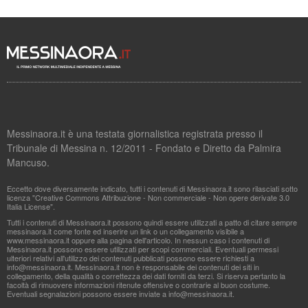
Messinaora.it è una testata giornalistica registrata presso il
Tribunale di Messina n. 12/2011 - Fondato e Diretto da Palmira
Mancuso.
Eccetto dove diversamente indicato, tutti i contenuti di Messinaora.it sono rilasciati sotto
licenza "Creative Commons Attribuzione - Non commerciale - Non opere derivate 3.0
Italia License".
Tutti i contenuti di Messinaora.it possono quindi essere utilizzati a patto di citare sempre
messinaora.it come fonte ed inserire un link o un collegamento visibile a
www.messinaora.it oppure alla pagina dell'articolo. In nessun caso i contenuti di
Messinaora.it possono essere utilizzati per scopi commerciali. Eventuali permessi
ulteriori relativi all'utilizzo dei contenuti pubblicati possono essere richiesti a
info@messinaora.it
. Messinaora.it non è responsabile dei contenuti dei siti in
collegamento, della qualità o correttezza dei dati forniti da terzi. Si riserva pertanto la
facoltà di rimuovere informazioni ritenute offensive o contrarie al buon costume.
Eventuali segnalazioni possono essere inviate a
info@messinaora.it
.