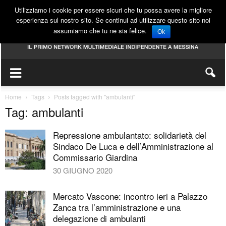
Utilizziamo i cookie per essere sicuri che tu possa avere la migliore
esperienza sul nostro sito. Se continui ad utilizzare questo sito noi
assumiamo che tu ne sia felice.
Ok
Home
Tags
Posts tagged with "ambulanti"
Tag: ambulanti
Repressione ambulantato: solidarietà del
Sindaco De Luca e dell’Amministrazione al
Commissario Giardina
30 GIUGNO 2020
Mercato Vascone: incontro ieri a Palazzo
Zanca tra l’amministrazione e una
delegazione di ambulanti