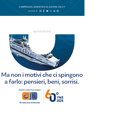
sponsorizzata