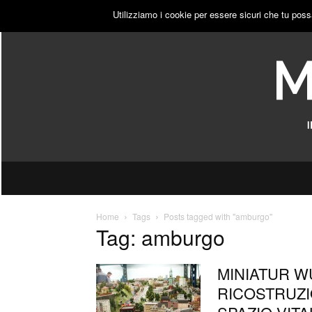
GIOVEDÌ, 6 AGOSTO 2026
ACCEDI
PUBBLICITÀ
Utilizziamo i cookie per essere sicuri che tu poss
Home
Tags
Posts tagged with "amburgo"
Tag: amburgo
MINIATUR 
RICOSTRUZI