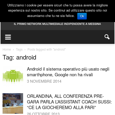
Utilizziamo i cookie per essere sicuri che tu possa avere la migliore
esperienza sul nostro sito. Se continui ad utilizzare questo sito noi
assumiamo che tu ne sia felice.
Ok
Home
Tags
Posts tagged with "android"
Tag: android
Android il sistema operativo più usato negli
smarthphone, Google non ha rivali
3 NOVEMBRE 2014
ORLANDINA, ALL CONFERENZA PRE-
GARA PARLA L’ASSISTANT COACH SUSSI:
“CE LA GIOCHEREMO ALLA PARI”
26 OTTOBRE 2013