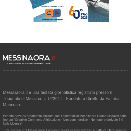
Messinaora.it è una testata giornalistica registrata presso il
Tribunale di Messina n. 12/2011 - Fondato e Diretto da Palmira
Mancuso.
Eccetto dove diversamente indicato, tutti i contenuti di Messinaora.it sono rilasciati sotto
licenza "Creative Commons Attribuzione - Non commerciale - Non opere derivate 3.0
Italia License".
Tutti i contenuti di Messinaora.it possono quindi essere utilizzati a patto di citare sempre