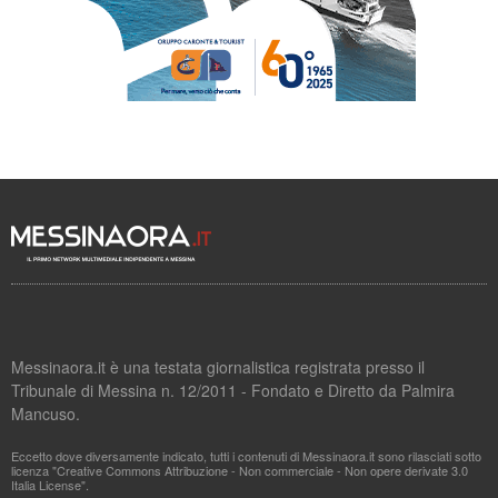
Messinaora.it è una testata giornalistica registrata presso il
Tribunale di Messina n. 12/2011 - Fondato e Diretto da Palmira
Mancuso.
Eccetto dove diversamente indicato, tutti i contenuti di Messinaora.it sono rilasciati sotto
licenza "Creative Commons Attribuzione - Non commerciale - Non opere derivate 3.0
Italia License".