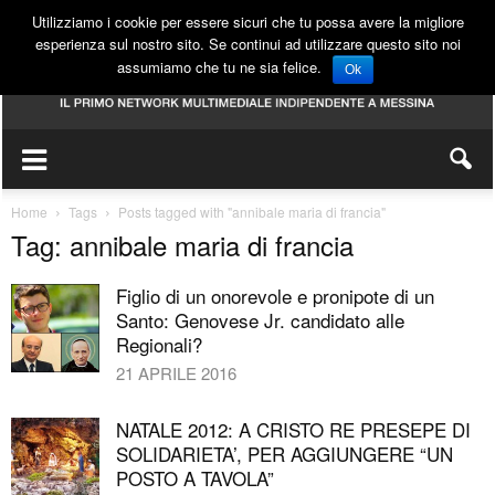
Utilizziamo i cookie per essere sicuri che tu possa avere la migliore
esperienza sul nostro sito. Se continui ad utilizzare questo sito noi
assumiamo che tu ne sia felice.
Ok
Home
Tags
Posts tagged with "annibale maria di francia"
Tag: annibale maria di francia
Figlio di un onorevole e pronipote di un
Santo: Genovese Jr. candidato alle
Regionali?
21 APRILE 2016
NATALE 2012: A CRISTO RE PRESEPE DI
SOLIDARIETA’, PER AGGIUNGERE “UN
POSTO A TAVOLA”