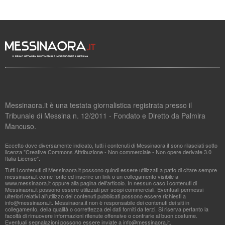
Messinaora.it è una testata giornalistica registrata presso il
Tribunale di Messina n. 12/2011 - Fondato e Diretto da Palmira
Mancuso.
Eccetto dove diversamente indicato, tutti i contenuti di Messinaora.it sono rilasciati sotto
licenza "Creative Commons Attribuzione - Non commerciale - Non opere derivate 3.0
Italia License".
Tutti i contenuti di Messinaora.it possono quindi essere utilizzati a patto di citare sempre
messinaora.it come fonte ed inserire un link o un collegamento visibile a
www.messinaora.it oppure alla pagina dell'articolo. In nessun caso i contenuti di
Messinaora.it possono essere utilizzati per scopi commerciali. Eventuali permessi
ulteriori relativi all'utilizzo dei contenuti pubblicati possono essere richiesti a
info@messinaora.it
. Messinaora.it non è responsabile dei contenuti dei siti in
collegamento, della qualità o correttezza dei dati forniti da terzi. Si riserva pertanto la
facoltà di rimuovere informazioni ritenute offensive o contrarie al buon costume.
Eventuali segnalazioni possono essere inviate a
info@messinaora.it
.