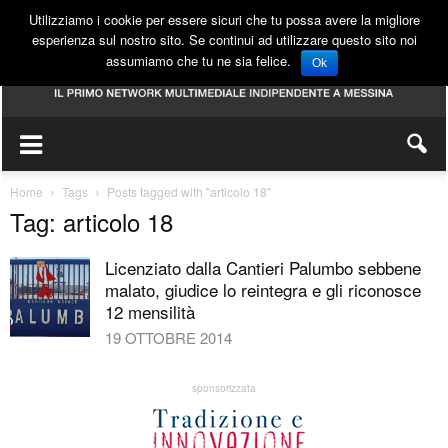
Utilizziamo i cookie per essere sicuri che tu possa avere la migliore
esperienza sul nostro sito. Se continui ad utilizzare questo sito noi
assumiamo che tu ne sia felice.
Ok
Home
Tags
Posts tagged with "articolo 18"
Tag: articolo 18
Licenziato dalla Cantieri Palumbo sebbene
malato, giudice lo reintegra e gli riconosce
12 mensilità
19 OTTOBRE 2014
sponsorizzata