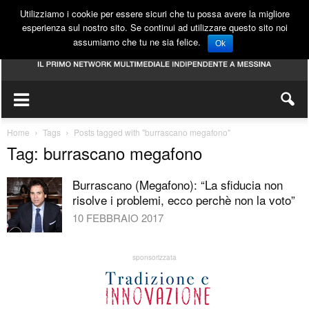
Utilizziamo i cookie per essere sicuri che tu possa avere la migliore
esperienza sul nostro sito. Se continui ad utilizzare questo sito noi
assumiamo che tu ne sia felice.
Ok
Home
Tags
Posts tagged with "burrascano megafono"
Tag: burrascano megafono
Burrascano (Megafono): “La sfiducia non
risolve i problemi, ecco perchè non la voto”
10 FEBBRAIO 2017
sponsorizzata