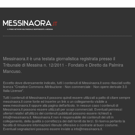
Messinaora.it è una testata giornalistica registrata presso il
Tribunale di Messina n. 12/2011 - Fondato e Diretto da Palmira
Mancuso.
Eccetto dove diversamente indicato, tutti i contenuti di Messinaora.it sono rilasciati sotto
licenza "Creative Commons Attribuzione - Non commerciale - Non opere derivate 3.0
Italia License".
Tutti i contenuti di Messinaora.it possono quindi essere utilizzati a patto di citare sempre
messinaora.it come fonte ed inserire un link o un collegamento visibile a
www.messinaora.it oppure alla pagina dell'articolo. In nessun caso i contenuti di
Messinaora.it possono essere utilizzati per scopi commerciali. Eventuali permessi
ulteriori relativi all'utilizzo dei contenuti pubblicati possono essere richiesti a
info@messinaora.it
. Messinaora.it non è responsabile dei contenuti dei siti in
collegamento, della qualità o correttezza dei dati forniti da terzi. Si riserva pertanto la
facoltà di rimuovere informazioni ritenute offensive o contrarie al buon costume.
Eventuali segnalazioni possono essere inviate a
info@messinaora.it
.