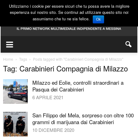
Utilizziamo i cookie per essere sicuri che tu possa avere la migliore
esperienza sul nostro sito. Se continui ad utilizzare questo sito noi
assumiamo che tu ne sia felice.
Ok
Home
Tags
Posts tagged with "Carabinieri Compagnia di Milazzo"
Tag: Carabinieri Compagnia di Milazzo
Milazzo ed Eolie, controlli straordinari a
Pasqua dei Carabinieri
6 APRILE 2021
San Filippo del Mela, sorpreso con oltre 100
grammi di marijuana dai Carabinieri
10 DICEMBRE 2020