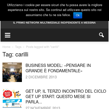
Utilizziamo i cookie per essere sicuri che tu possa avere la migliore
esperienza sul nostro sito. Se continui ad utilizzare questo sito noi
assumiamo che tu ne sia felice.
Ok
Home
Tags
Posts tagged with "carilli"
Tag: carilli
BUSINESS MODEL: «PENSARE IN
GRANDE È FONDAMENTALE»
2 DICEMBRE 2013
GET UP, IL TERZO INCONTRO DEL CICLO
GET UP START: QUESTO MESE SI
PARLA...
27 NOVEMBRE 2013