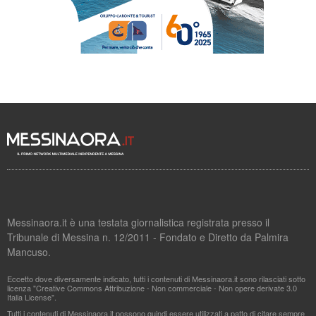
Messinaora.it è una testata giornalistica registrata presso il
Tribunale di Messina n. 12/2011 - Fondato e Diretto da Palmira
Mancuso.
Eccetto dove diversamente indicato, tutti i contenuti di Messinaora.it sono rilasciati sotto
licenza "Creative Commons Attribuzione - Non commerciale - Non opere derivate 3.0
Italia License".
Tutti i contenuti di Messinaora.it possono quindi essere utilizzati a patto di citare sempre