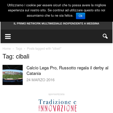
Utilizziamo i cookie per essere sicuri che tu possa avere la migliore
esperienza sul nostro sito. Se continui ad utilizzare questo sito noi
assumiamo che tu ne sia felice.
Ok
Home
Tags
Posts tagged with "cibali"
Tag: cibali
Calcio Lega Pro, Russotto regala il derby al
Catania
24 MARZO 2016
sponsorizzata