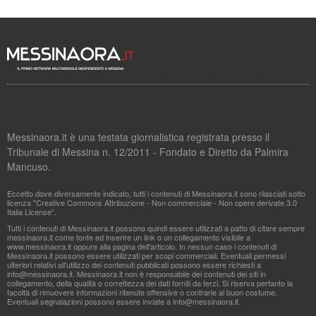
Messinaora.it è una testata giornalistica registrata presso il
Tribunale di Messina n. 12/2011 - Fondato e Diretto da Palmira
Mancuso.
Eccetto dove diversamente indicato, tutti i contenuti di Messinaora.it sono rilasciati sotto
licenza "Creative Commons Attribuzione - Non commerciale - Non opere derivate 3.0
Italia License".
Tutti i contenuti di Messinaora.it possono quindi essere utilizzati a patto di citare sempre
messinaora.it come fonte ed inserire un link o un collegamento visibile a
www.messinaora.it oppure alla pagina dell'articolo. In nessun caso i contenuti di
Messinaora.it possono essere utilizzati per scopi commerciali. Eventuali permessi
ulteriori relativi all'utilizzo dei contenuti pubblicati possono essere richiesti a
info@messinaora.it
. Messinaora.it non è responsabile dei contenuti dei siti in
collegamento, della qualità o correttezza dei dati forniti da terzi. Si riserva pertanto la
facoltà di rimuovere informazioni ritenute offensive o contrarie al buon costume.
Eventuali segnalazioni possono essere inviate a
info@messinaora.it
.